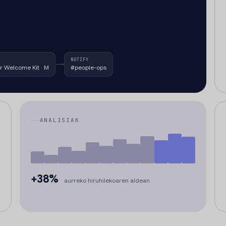
NOTIFY
→
r Welcome Kit · M
#people-ops
ANALISIAK
+38%
aurreko hiruhilekoaren aldean