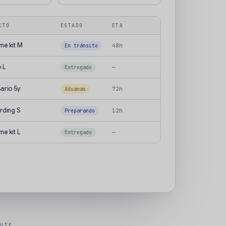
CTO
ESTADO
ETA
e kit M
48h
En tránsito
 L
—
Entregado
sario 5y
72h
Aduanas
rding S
12h
Preparando
e kit L
—
Entregado
UTE