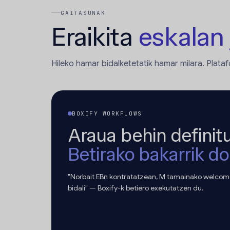
GAITASUNAK
Eraikita
eskalan
Hileko hamar bidalketetatik hamar milara. Plat
BOXIFY WORKFLOWS
Araua behin definitu
Betirako bakarrik d
"Norbait EBn kontratatzean, M tamainako welcome
bidali" — Boxify-k betiero exekutatzen du.