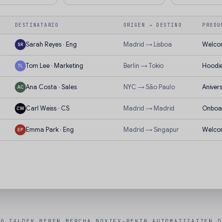
DESTINATARIO
ORIGEN → DESTINO
PRODU
Sarah Reyes · Eng
Madrid → Lisboa
Welcom
SR
Tom Lee · Marketing
Berlín → Tokio
Hoodie
TL
Ana Costa · Sales
NYC → São Paulo
Aniver
AC
Carl Weiss · CS
Madrid → Madrid
Onboa
CW
Emma Park · Eng
Madrid → Singapur
Welcom
EP
00 TALDEK BEREN MERCHA BOXIFY-REKIN AUTOMATIZATZEN D