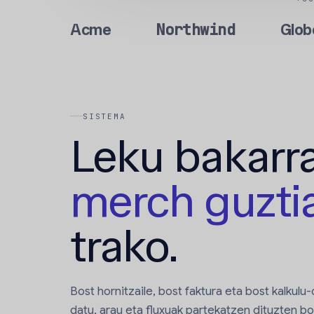
Northwind
Acme
Glob
SISTEMA
Leku bakarr
merch guzti
trako.
Bost hornitzaile, bost faktura eta bost kalkulu
datu, arau eta fluxuak partekatzen dituzten b