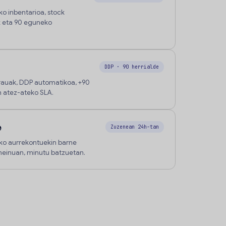
o inbentarioa, stock
k eta 90 eguneko
DDP · 90 herrialde
rauak, DDP automatikoa, +90
h atez-ateko SLA.
e
Zuzenean 24h-tan
eko aurrekontuekin barne
einuan, minutu batzuetan.