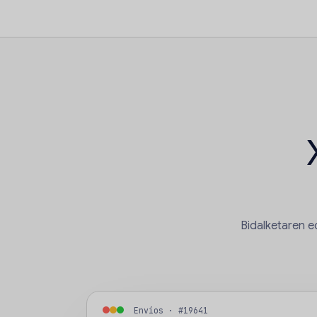
Bidalketaren e
Envíos · #19641