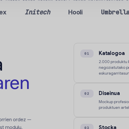
Initech
Umbrell
ex
Hooli
Katalogoa
01
a
2.000 produktu 
negoziatutako p
eskuragarritasun
aren
Diseinua
02
Mockup profesio
produktuen arte
-orrien ordez —
ost modulu.
Stocka
03