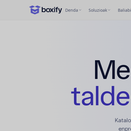
Denda
Soluzioak
Baliab
Me
tald
Katalo
enpr