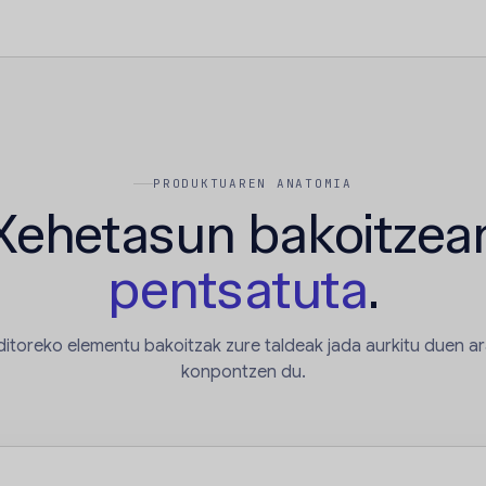
PRODUKTUAREN ANATOMIA
Xehetasun bakoitzea
pentsatuta
.
ditoreko elementu bakoitzak zure taldeak jada aurkitu duen a
konpontzen du.