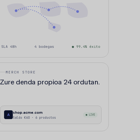
SLA 48h
4 bodegas
● 99.4% éxito
MERCH STORE
Zure denda propioa
24 ordutan
.
shop.acme.com
A
● LIVE
Saldo €60 · 6 productos