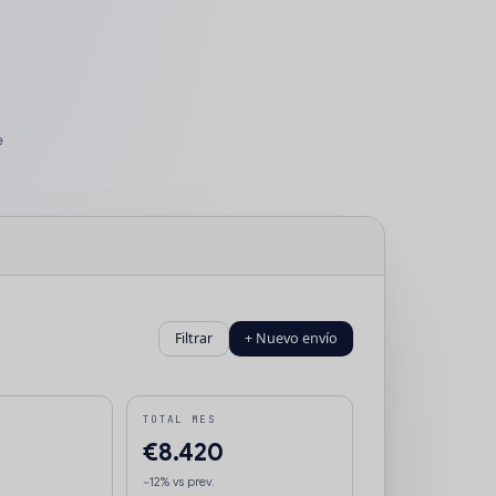
e
Filtrar
+ Nuevo envío
TOTAL MES
€8.420
−12% vs prev.