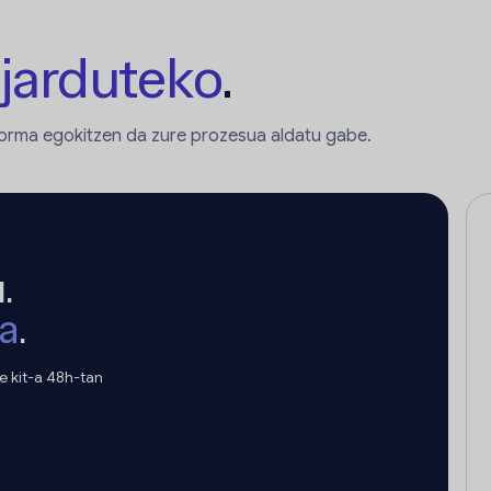
 jarduteko
.
aforma egokitzen da zure prozesua aldatu gabe.
.
oa
.
 kit-a 48h-tan