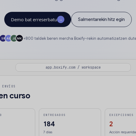
Demo bat erreserbatu
Salmentarekin hitz egin
→
+800 taldek beren mercha Boxify-rekin automatizatzen dut
SR
AB
JL
MK
app.boxify.com / workspace
 ENVÍOS
en curso
O
ENTREGADOS
EXCEPCIONES
184
2
7 días
Acción requerida