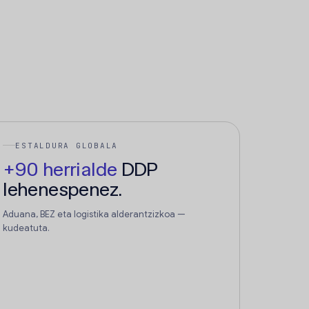
ESTALDURA GLOBALA
+90 herrialde
DDP
lehenespenez.
Aduana, BEZ eta logistika alderantzizkoa —
kudeatuta.