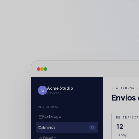
Acme Studio
PLATAFORMA ·
b
workspace
Envíos 
PLATAFORMA
Catálogo
EN TRÁNSIT
12
Envíos
12
+3 hoy
Diseño