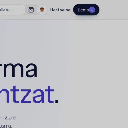
Hasi saioa
Demo
→
rma
ntzat
.
 — zure
arra.