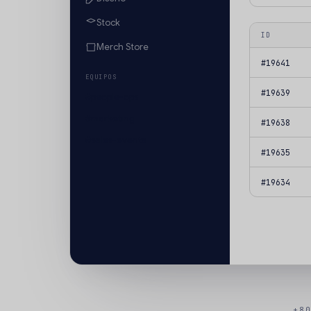
Stock
ID
Merch Store
#19641
EQUIPOS
#19639
#people-ops
#marketing
#19638
#sales-events
#19635
#19634
+8