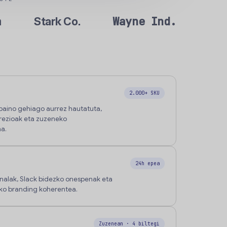
a
Wayne Ind.
Stark Co.
2.000+ SKU
baino gehiago aurrez hautatuta,
rezioak eta zuzeneko
a.
24h epea
nalak, Slack bidezko onespenak eta
ko branding koherentea.
Zuzenean · 4 biltegi