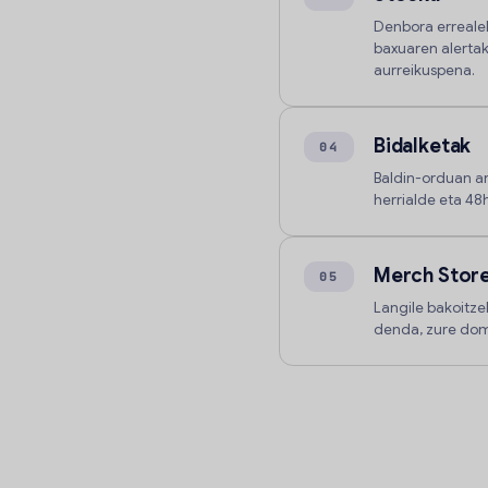
Denbora errealek
baxuaren alerta
aurreikuspena.
Bidalketak
04
Baldin-orduan a
herrialde eta 48
Merch Stor
05
Langile bakoitz
denda, zure dom