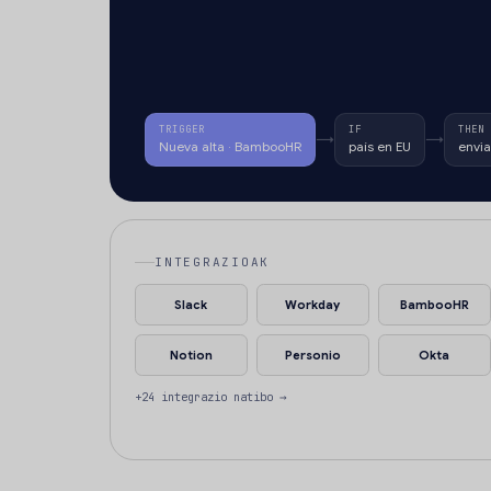
TRIGGER
IF
THEN
→
→
Nueva alta · BambooHR
país en EU
envia
INTEGRAZIOAK
Slack
Workday
BambooHR
Notion
Personio
Okta
+24 integrazio natibo →