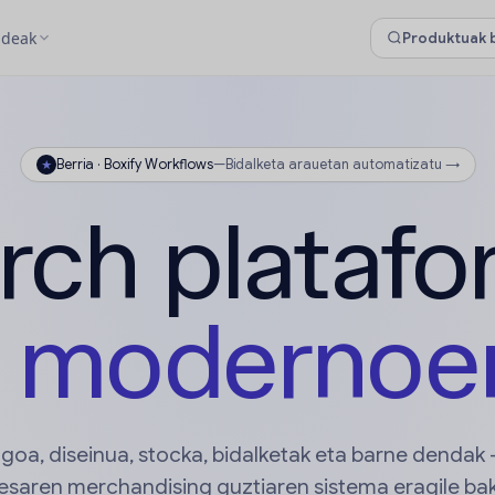
ideak
Berria · Boxify Workflows
—
Bidalketa arauetan automatizatu →
★
rch platafo
e modernoe
goa, diseinua, stocka, bidalketak eta barne dendak
esaren merchandising guztiaren sistema eragile bak