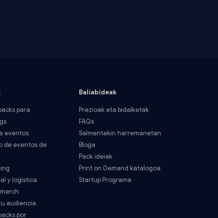
k
Baliabideak
acks para
Prezioak eta bidalketak
gs
FAQs
a eventos
Salmentekin harremanetan
o de eventos de
Bloga
Pack ideiak
ting
Print on Demand katalogoa
al y logística
Startup Programa
 merch
tu audiencia
acks por