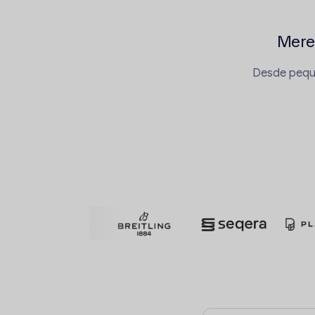
Merec
Desde peque