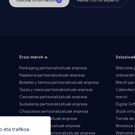
Solicitar información
Hablar con un experto
Erosi merch-a
Soluzioa
Packaging pertsonalizatuak enpresa
Welcome p
Papelería pertsonalizatuak enpresa
onboardin
Botellas y termos pertsonalizatuak enpresa
Merch par
Tazas y vasos pertsonalizatuak enpresa
Calendari
Camisetas pertsonalizatuak enpresa
merch
Sudaderas pertsonalizatuak enpresa
Digital Gif
Chaquetas pertsonalizatuak enpresa
Stock virtu
Polos pertsonalizatuak enpresa
Tienda de
Gorras pertsonalizatuak enpresa
Monetiza 
o eta trafikoa
Fundas portatil pertsonalizatuak enpresa
Welcome p