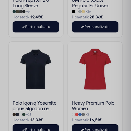
Polo Prepster 2.0
UM Polo (OCS)
Long Sleeve
Regular Fit Unisex
+6
+26
19,45€
28,36€
Honetatik
Honetatik
Pertsonalizatu
Pertsonalizatu
Polo Iqoniq Yosemite
Heavy Premium Polo
piqué algodón re...
Women
+11
+2
13,33€
16,51€
Honetatik
Honetatik
Pertsonalizatu
Pertsonalizatu