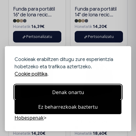
Funda para portátil
Funda para portátil
16" de lona recic...
14" de lona recic...
16,39€
14,20€
Honetatik
Honetatik
Pertsonalizatu
Pertsonalizatu
Cookieak erabiltzen ditugu zure esperientzia
hobetzeko eta trafikoa aztertzeko.
Cookie politika
.
Denak onartu
Ez beharrezkoak baztertu
Funda para portátil
Maletín para portátil
Hobespenak
15,6" Swiss Peak ...
15,6" Swiss Pea...
14,20€
18,60€
Honetatik
Honetatik