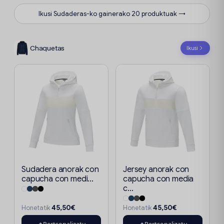
Ikusi Sudaderas-ko gainerako 20 produktuak →
Chaquetas
Ikusi
Sudadera anorak con
Jersey anorak con
capucha con medi...
capucha con media
c...
45,50€
45,50€
Honetatik
Honetatik