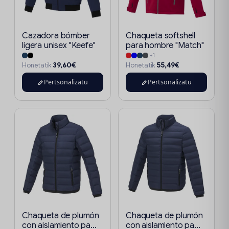
Cazadora bómber
Chaqueta softshell
ligera unisex "Keefe"
para hombre "Match"
+1
39,60€
55,49€
Honetatik
Honetatik
Pertsonalizatu
Pertsonalizatu
Chaqueta de plumón
Chaqueta de plumón
con aislamiento pa...
con aislamiento pa...