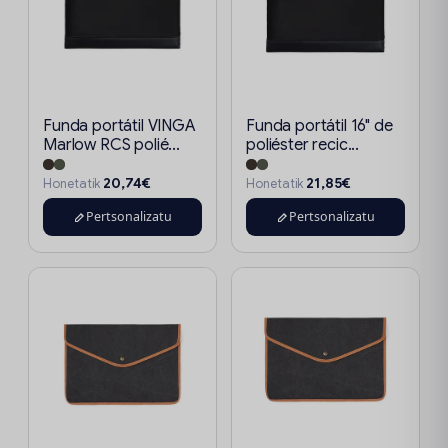
Funda portátil VINGA
Funda portátil 16" de
Marlow RCS polié...
poliéster recic...
20,74€
21,85€
Honetatik
Honetatik
Pertsonalizatu
Pertsonalizatu