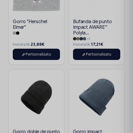
Gorro "Herschel
Bufanda de punto
Elmer"
Impact AWARE™
Polyla...
+1
23,88€
17,21€
Honetatik
Honetatik
Pertsonalizatu
Pertsonalizatu
Gorro doble de punto
Gorro Impact