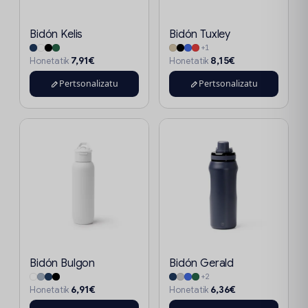
Bidón Kelis
Bidón Tuxley
+1
7,91€
8,15€
Honetatik
Honetatik
Pertsonalizatu
Pertsonalizatu
Bidón Bulgon
Bidón Gerald
+2
6,91€
6,36€
Honetatik
Honetatik