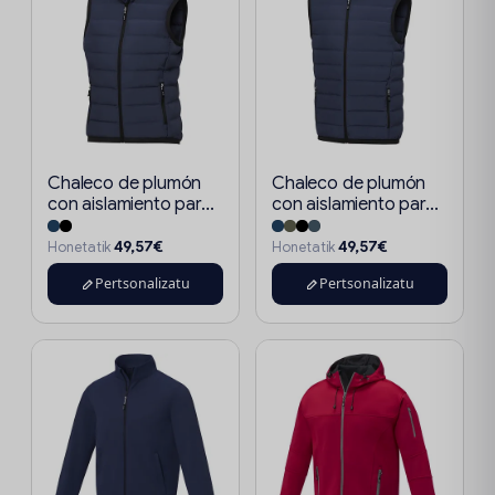
Chaleco de plumón
Chaleco de plumón
con aislamiento par...
con aislamiento par...
49,57€
49,57€
Honetatik
Honetatik
Pertsonalizatu
Pertsonalizatu