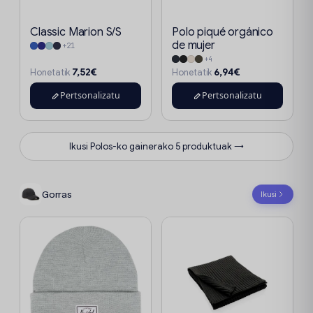
Classic Marion S/S
Polo piqué orgánico
de mujer
+21
+4
7,52€
6,94€
Honetatik
Honetatik
Pertsonalizatu
Pertsonalizatu
Ikusi Polos-ko gainerako 5 produktuak →
Gorras
Ikusi