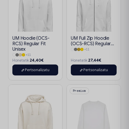
UM Hoodie (OCS-
UM Full Zip Hoodie
RCS) Regular Fit
(OCS-RCS) Regular...
Unisex
+11
+11
24,40€
27,44€
Honetatik
Honetatik
Pertsonalizatu
Pertsonalizatu
Premium