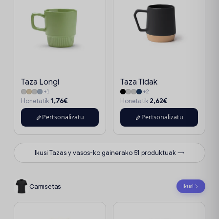
Taza Longi
Taza Tidak
+1
+2
1,76€
2,62€
Honetatik
Honetatik
Pertsonalizatu
Pertsonalizatu
Ikusi Tazas y vasos-ko gainerako 51 produktuak →
Camisetas
Ikusi