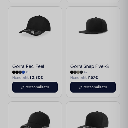
Gorra Reci Feel
Gorra Snap Five -S
+1
+3
10,30€
7,57€
Honetatik
Honetatik
Pertsonalizatu
Pertsonalizatu