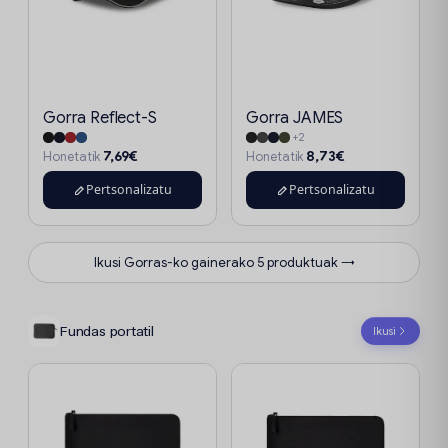
Gorra Reflect-S
Gorra JAMES
+2
7,69€
8,73€
Honetatik
Honetatik
Pertsonalizatu
Pertsonalizatu
Ikusi Gorras-ko gainerako 5 produktuak →
Fundas portatil
Ikusi