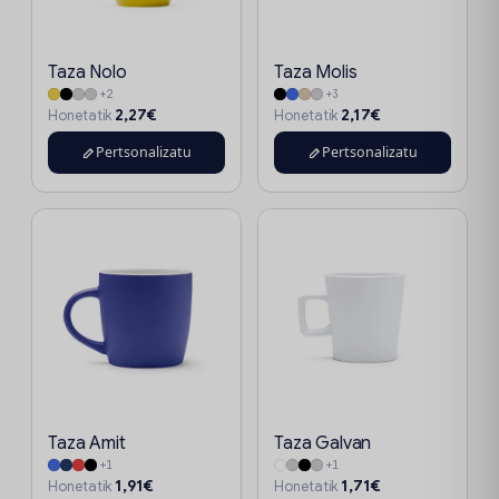
Taza Nolo
Taza Molis
+2
+3
2,27€
2,17€
Honetatik
Honetatik
Pertsonalizatu
Pertsonalizatu
Taza Amit
Taza Galvan
+1
+1
1,91€
1,71€
Honetatik
Honetatik