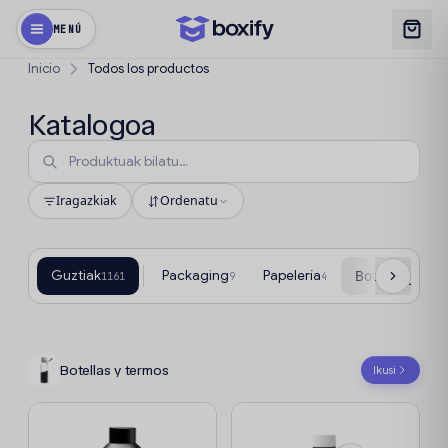
MENÚ
Inicio
Todos los productos
Katalogoa
Iragazkiak
Ordenatu
Guztiak
Packaging
Papelería
Botellas y ter
1161
9
4
Botellas y termos
Ikusi