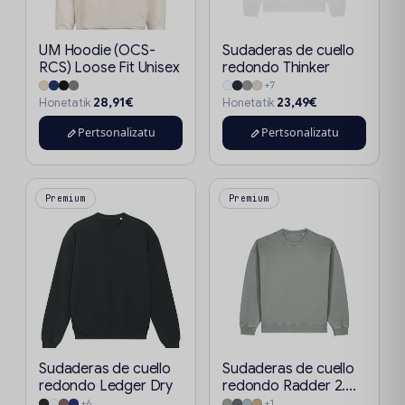
UM Hoodie (OCS-
Sudaderas de cuello
RCS) Loose Fit Unisex
redondo Thinker
+7
28,91€
23,49€
Honetatik
Honetatik
Pertsonalizatu
Pertsonalizatu
Premium
Premium
Sudaderas de cuello
Sudaderas de cuello
redondo Ledger Dry
redondo Radder 2....
+6
+1