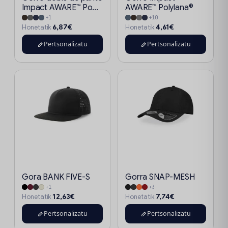
Impact AWARE™ Po...
AWARE™ Polylana®
+1
+10
6,87€
4,61€
Honetatik
Honetatik
Pertsonalizatu
Pertsonalizatu
Gora BANK FIVE-S
Gorra SNAP-MESH
+1
+3
12,63€
7,74€
Honetatik
Honetatik
Pertsonalizatu
Pertsonalizatu