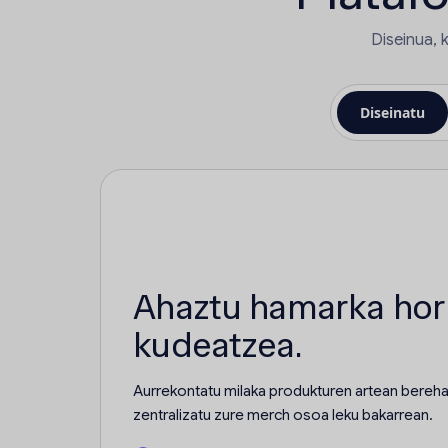
Diseinua, 
Diseinatu
Ahaztu hamarka horn
kudeatzea.
Aurrekontatu milaka produkturen artean bereha
zentralizatu zure merch osoa leku bakarrean.