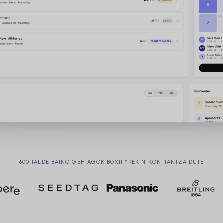
600 TALDE BAINO GEHIAGOK BOXIFYREKIN KONFIANTZA DUTE