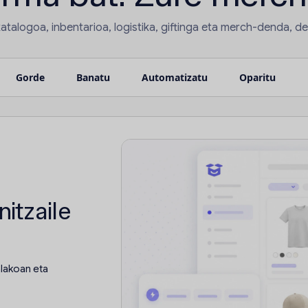
katalogoa, inbentarioa, logistika, giftinga eta merch-denda, d
Gorde
Banatu
Automatizatu
Oparitu
itzaile
lakoan eta