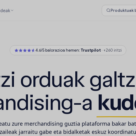
ideak
4.6/5 balorazioa hemen:
Trustpilot
·
+260 iritzi
zi orduak galt
ndising-a
kud
atu zure merchandising guztia plataforma bakar bat
zaileak jarraitu gabe eta bidalketak eskuz koordinat