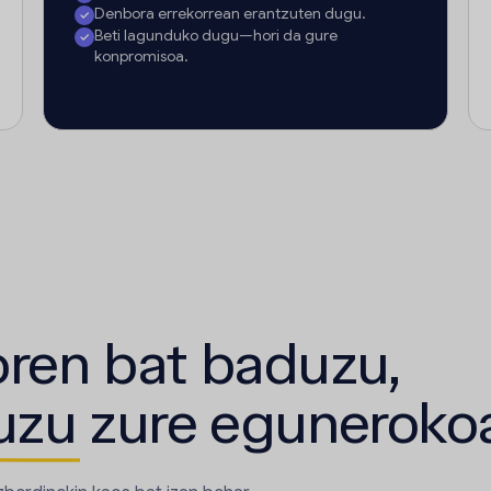
Denbora errekorrean erantzuten dugu.
Beti lagunduko dugu—hori da gure
konpromisoa.
ren bat baduzu,
uzu
zure eguneroko