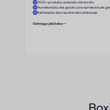
1500+ produktu aukeratu eta kuratu
Aurrekontatu eta gorde zure aurrekontuak ge
Kalitatezko eta iraunkorreko artikuluak
Gehiago jakiteko
→
Boxi