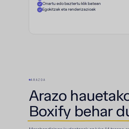
Onartu edo baztertu klik batean
Egokitzak eta renderizazioak
ARAZOA
Arazo hauetako
Boxify behar d