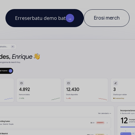
Erreserbatu demo bat
Erosi merch
→