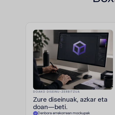
DOAKO DISEINU-ZERBITZUA
Zure diseinuak, azkar eta
doan—beti.
Denbora errekorrean mockupak