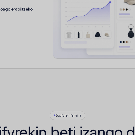
roago erabiltzeko
Boxifyren familia
fyrekin beti izango 