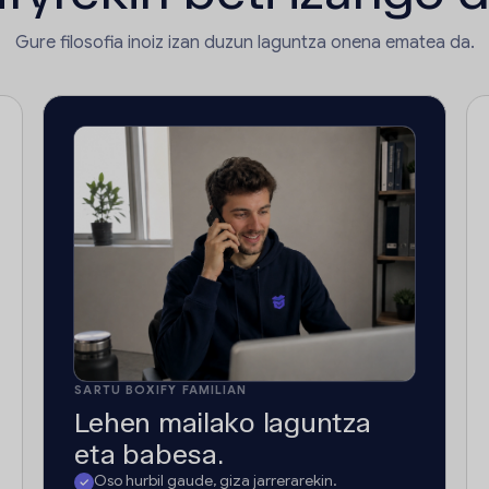
Gure filosofia inoiz izan duzun laguntza onena ematea da.
SARTU BOXIFY FAMILIAN
Lehen mailako laguntza
eta babesa.
Oso hurbil gaude, giza jarrerarekin.