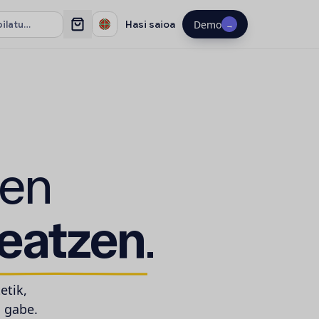
Hasi saioa
Demo
→
zen
eatzen
.
etik,
u gabe.