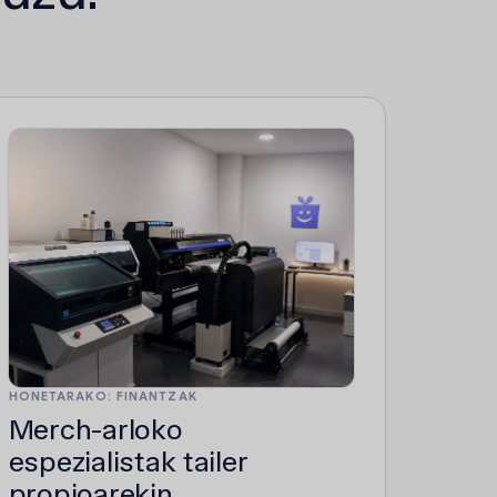
HONETARAKO: FINANTZAK
Merch-arloko
espezialistak tailer
propioarekin