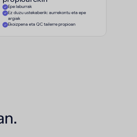
Epe laburrak
Ez duzu ustekaberik: aurrekontu eta epe
argiak
Ekoizpena eta QC tailerre propioan
an.