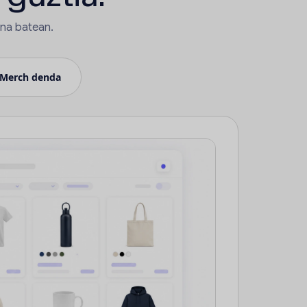
ena batean.
Merch denda