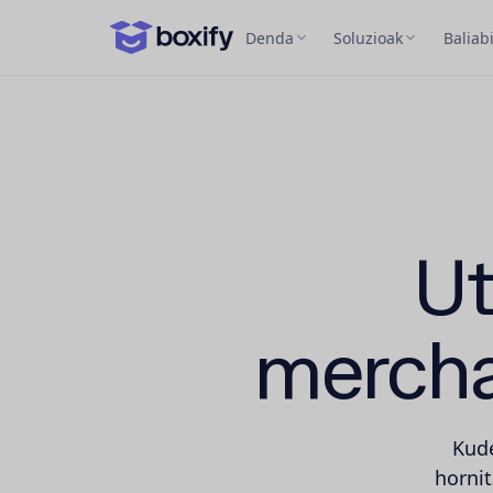
Denda
Soluzioak
Baliab
Ut
mercha
Kude
hornit