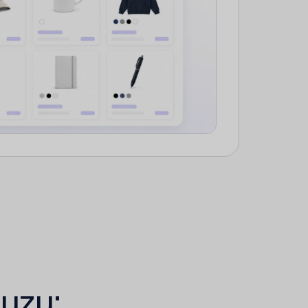
duzu: