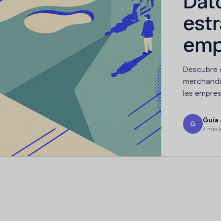
Dato
estr
emp
Descubre 
merchandi
las empres
Guía
G
7 min 