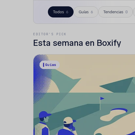
Todos
Guías
Tendencias
6
6
0
EDITOR'S PICK
Esta semana en Boxify
▌Guías