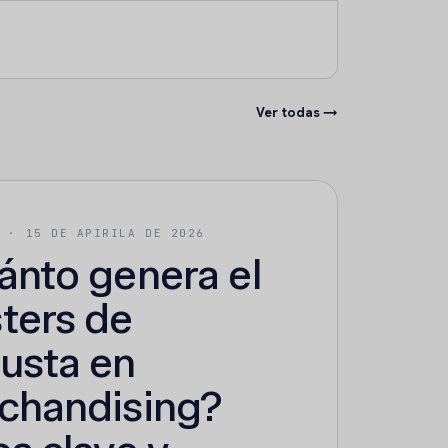
Ver todas →
O ·
15 DE APIRILA DE 2026
ánto genera el
ters de
usta en
chandising?