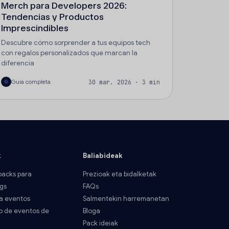
Merch para Developers 2026:
Tendencias y Productos
Imprescindibles
Descubre cómo sorprender a tus equipos tech
con regalos personalizados que marcan la
diferencia
Guía completa
30 mar. 2026 · 3 min
G
k
Baliabideak
acks para
Prezioak eta bidalketak
gs
FAQs
a eventos
Salmentekin harremanetan
o de eventos de
Bloga
Pack ideiak