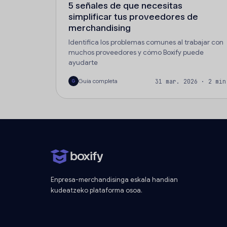
5 señales de que necesitas
simplificar tus proveedores de
merchandising
Identifica los problemas comunes al trabajar con
muchos proveedores y cómo Boxify puede
ayudarte
Guía completa
31 mar. 2026 · 2 min
G
Enpresa-merchandisinga eskala handian
kudeatzeko plataforma osoa.