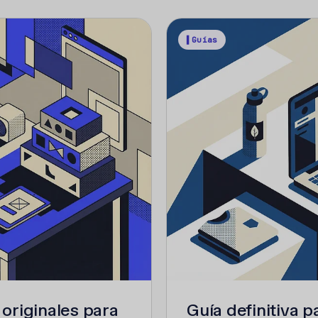
▌Guías
 originales para
Guía definitiva p