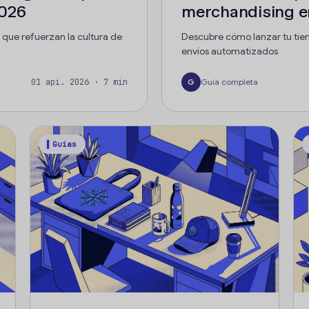
2026
merchandising e
que refuerzan la cultura de
Descubre cómo lanzar tu tien
envíos automatizados
01 api. 2026 · 7 min
Guía completa
G
▌Guías