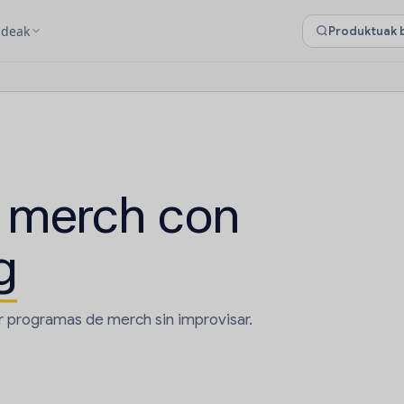
ideak
 merch con
g
r programas de merch sin improvisar.