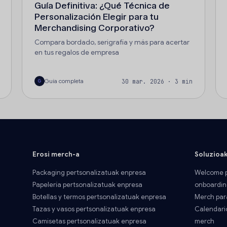
Guía Definitiva: ¿Qué Técnica de
Personalización Elegir para tu
Merchandising Corporativo?
Compara bordado, serigrafía y más para acertar
en tus regalos de empresa
Guía completa
30 mar. 2026 · 3 min
G
Erosi merch-a
Soluzioa
Packaging pertsonalizatuak enpresa
Welcome p
Papelería pertsonalizatuak enpresa
onboardin
Botellas y termos pertsonalizatuak enpresa
Merch par
Tazas y vasos pertsonalizatuak enpresa
Calendari
Camisetas pertsonalizatuak enpresa
merch