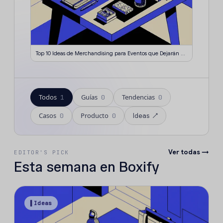
Top 10 Ideas de Merchandising para Eventos que Dejarán Huella en 2026
Todos
Guías
Tendencias
1
0
0
Casos
Producto
0
0
Ideas
↗
Ver todas →
EDITOR'S PICK
Esta semana en Boxify
▌Ideas