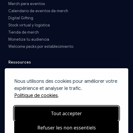
Merch para eventos
Calendario de eventos de merch
Digital Gifting
Stock virtual y logística
Tienda de merch
Monetiza tu audiencia
Welcome packs por establecimiento
Ressources
Tarifs et livraison
FAQs
Nous utilisons des cookies pour améliorer votre
Contacter les ventes
expérience et analyser le trafic.
Blog
Politique de cookies
.
Idées de packs
Catalogue Print on Demand
Tout accepter
Programme Startups
Refuser les non essentiels