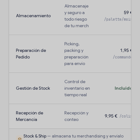
Almacenaje
y seguro a
59 €
Almacenamiento
todo riesgo
/palette/mois
de tu merch
Picking,
Preparación de
packing y
1,95 €
Pedido
preparación
/commande
para envío
Control de
Gestión de Stock
inventario en
Incluido
tiempo real
Recepción de
Recepción y
9,95 €
/colis
Mercancía
conteo
Stock & Ship
— almacena tu merchandising y envíalo