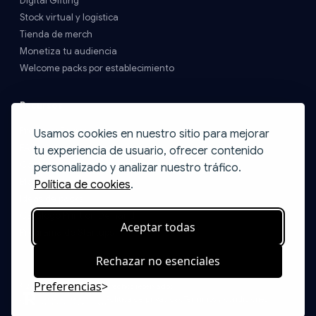
Digital Gifting
Stock virtual y logística
Tienda de merch
Monetiza tu audiencia
Welcome packs por establecimiento
Recursos
Precios y Envíos
Usamos cookies en nuestro sitio para mejorar
FAQs
tu experiencia de usuario, ofrecer contenido
Contacto
personalizado y analizar nuestro tráfico.
Blog
Política de cookies
.
Ideas de packs
Catálogo Print on Demand
Aceptar todas
Programa de Startups
Rechazar no esenciales
Preferencias
© 2026 Boxify. Todos los derechos reservados.
Política de privacidad
Términos y condiciones