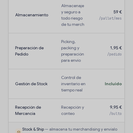
Almacenaje
y seguro a
59 €
Almacenamiento
todo riesgo
/pallet/mes
de tu merch
Picking,
Preparación de
packing y
1,95 €
Pedido
preparación
/pedido
para envío
Control de
Gestión de Stock
inventario en
Incluido
tiempo real
Recepción de
Recepción y
9,95 €
Mercancía
conteo
/bulto
Stock & Ship
— almacena tu merchandising y envíalo