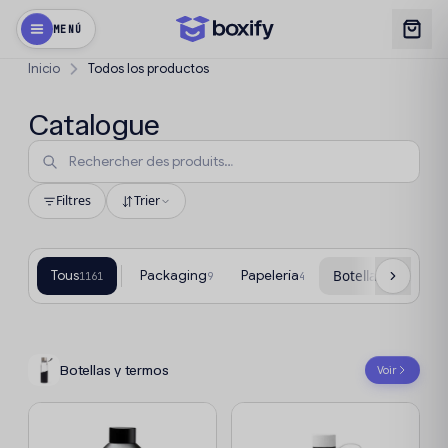
MENÚ
Inicio
Todos los productos
Catalogue
Filtres
Trier
Tous
Packaging
Papelería
Botellas y termos
1161
9
4
Botellas y termos
Voir