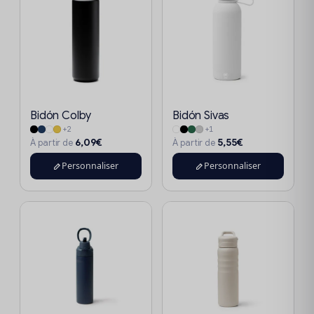
Bidón Colby
Bidón Sivas
+2
+1
6,09€
5,55€
À partir de
À partir de
Personnaliser
Personnaliser