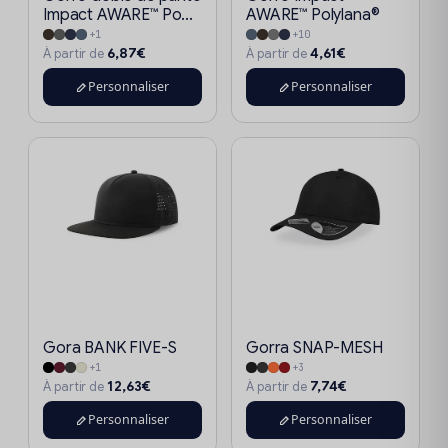
Impact AWARE™ Po...
AWARE™ Polylana®
+1
+10
6,87€
4,61€
À partir de
À partir de
Personnaliser
Personnaliser
Gora BANK FIVE-S
Gorra SNAP-MESH
+1
+3
12,63€
7,74€
À partir de
À partir de
Personnaliser
Personnaliser