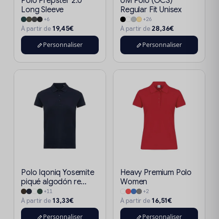
Polo Prepster 2.0
UM Polo (OCS)
Long Sleeve
Regular Fit Unisex
+6
+26
19,45€
28,36€
À partir de
À partir de
Personnaliser
Personnaliser
Polo Iqoniq Yosemite
Heavy Premium Polo
piqué algodón re...
Women
+11
+2
13,33€
16,51€
À partir de
À partir de
Personnaliser
Personnaliser