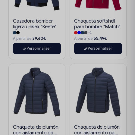
Cazadora bómber
Chaqueta softshell
ligera unisex "Keefe"
para hombre "Match"
+1
39,60€
55,49€
À partir de
À partir de
Personnaliser
Personnaliser
Chaqueta de plumón
Chaqueta de plumón
con aislamiento pa...
con aislamiento pa...