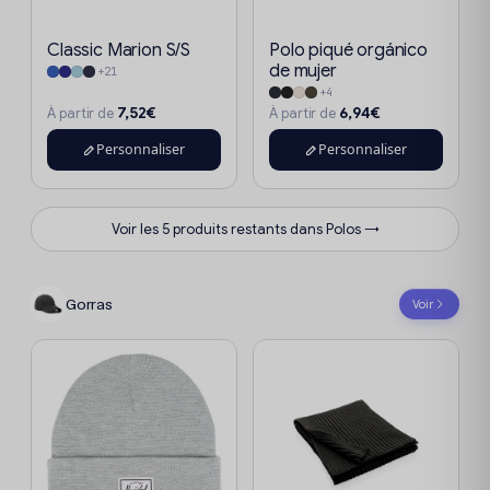
Classic Marion S/S
Polo piqué orgánico
de mujer
+21
+4
7,52€
6,94€
À partir de
À partir de
Personnaliser
Personnaliser
Voir les 5 produits restants dans Polos →
Gorras
Voir