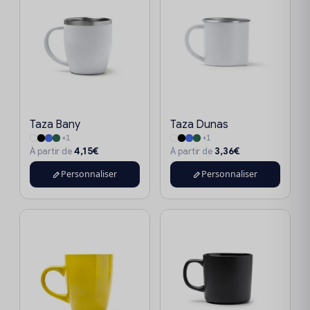
Taza Bany
Taza Dunas
+1
+1
4,15€
3,36€
À partir de
À partir de
Personnaliser
Personnaliser