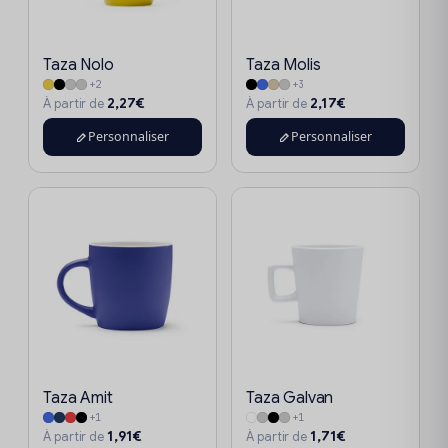
Taza Nolo
Taza Molis
+2
+3
2,27€
2,17€
À partir de
À partir de
Personnaliser
Personnaliser
Taza Amit
Taza Galvan
+1
+1
1,91€
1,71€
À partir de
À partir de