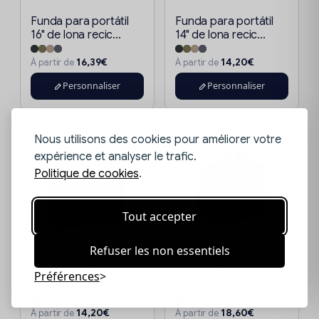
Funda para portátil
Funda para portátil
16" de lona recic...
14" de lona recic...
16,39€
14,20€
À partir de
À partir de
Personnaliser
Personnaliser
Nous utilisons des cookies pour améliorer votre
expérience et analyser le trafic.
Politique de cookies
.
Tout accepter
Refuser les non essentiels
Funda para portátil
Maletín para portátil
Préférences
15,6" Swiss Peak ...
15,6" Swiss Pea...
14,20€
18,60€
À partir de
À partir de