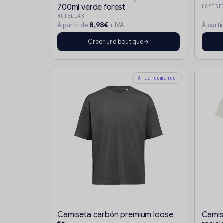
700ml verde forest
CAMISE
BOTELLAS
8,98€
À partir de
+ IVA
À parti
Créer une boutique
À la demande
Camiseta carbón premium loose
Camis