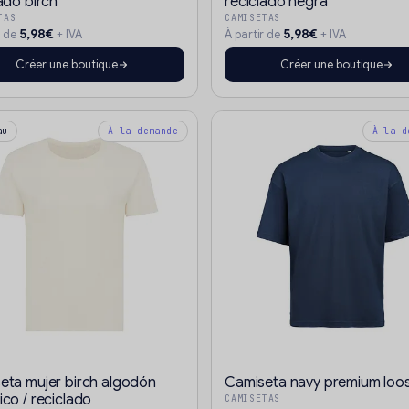
ado birch
reciclado negra
TAS
CAMISETAS
5,98€
5,98€
r de
+ IVA
À partir de
+ IVA
Créer une boutique
Créer une boutique
au
À la demande
À la d
eta mujer birch algodón
Camiseta navy premium loos
co / reciclado
CAMISETAS