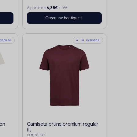
6,35€
À partir de
+ IVA
Créer une boutique
emande
À la demande
dón
Camiseta prune premium regular
fit
CAMISETAS