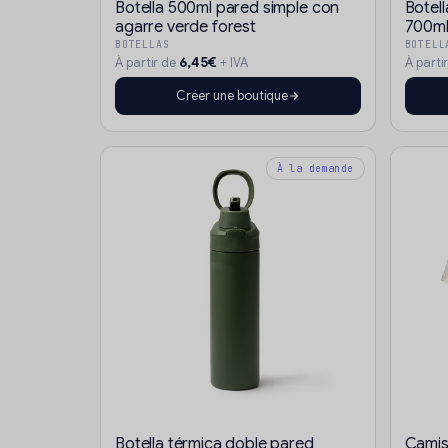
Botella 500ml pared simple con
Botel
agarre verde forest
700ml
BOTELLAS
BOTELL
6,45€
À partir de
+ IVA
À parti
Créer une boutique
À la demande
Botella térmica doble pared
Camis