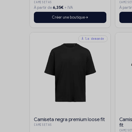
CAMISETAS
CAMISE
6,35€
À partir de
+ IVA
À parti
Créer une boutique
À la demande
Camiseta negra premium loose fit
Camis
fit
CAMISETAS
CAMISE