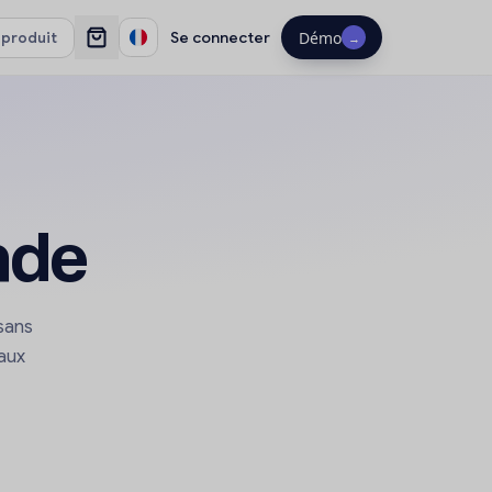
Se connecter
Démo
→
nde
sans
eaux