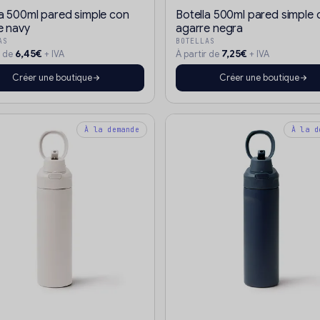
la 500ml pared simple con
Botella 500ml pared simple 
e navy
agarre negra
AS
BOTELLAS
6,45€
7,25€
r de
+ IVA
À partir de
+ IVA
Créer une boutique
Créer une boutique
À la demande
À la d