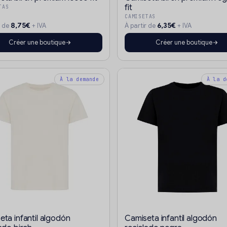
fit
TAS
CAMISETAS
8,75€
6,35€
r de
+ IVA
À partir de
+ IVA
Créer une boutique
Créer une boutique
À la demande
À la d
eta infantil algodón
Camiseta infantil algodón