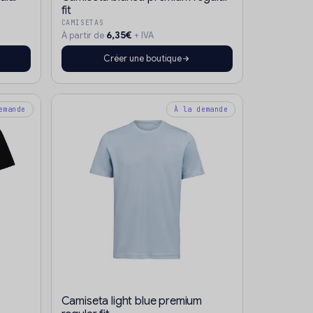
fit
CAMISETAS
6,35€
À partir de
+ IVA
Créer une boutique
emande
À la demande
Camiseta light blue premium