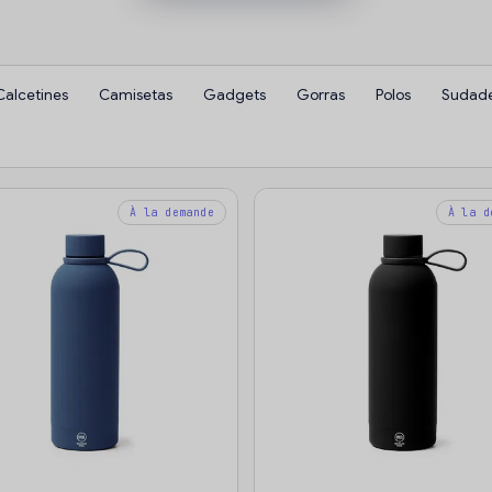
Calcetines
Camisetas
Gadgets
Gorras
Polos
Sudade
À la demande
À la d