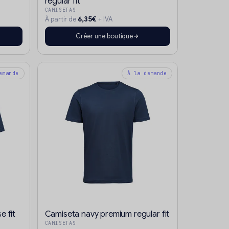
regular fit
CAMISETAS
6,35€
À partir de
+ IVA
Créer une boutique
emande
À la demande
e fit
Camiseta navy premium regular fit
CAMISETAS