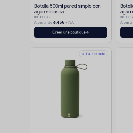
Botella 500ml pared simple con
Botel
agarre blanca
agarr
BOTELLAS
BOTELL
6,45€
À partir de
+ IVA
À parti
Créer une boutique
À la demande