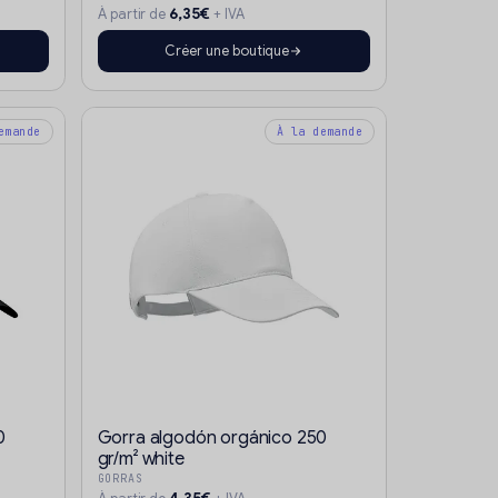
6,35€
À partir de
+ IVA
Créer une boutique
emande
À la demande
0
Gorra algodón orgánico 250
gr/m² white
GORRAS
4,35€