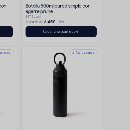
con
Botella 500ml pared simple con
agarre prune
BOTELLAS
6,45€
À partir de
+ IVA
Créer une boutique
emande
À la demande