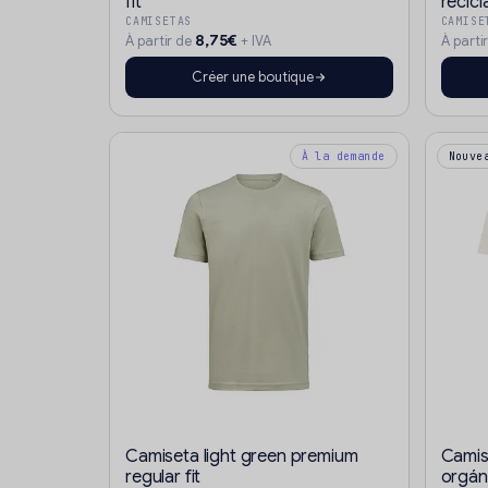
fit
recicl
CAMISETAS
CAMISE
8,75€
À partir de
+ IVA
À parti
Créer une boutique
À la demande
Nouve
Camiseta light green premium
Camis
regular fit
orgáni