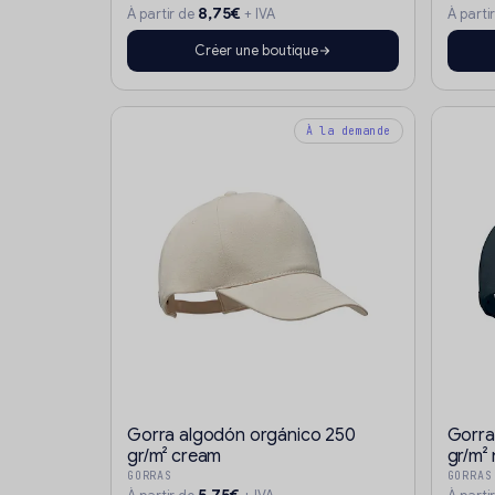
8,75€
À partir de
+ IVA
À parti
Créer une boutique
À la demande
Gorra algodón orgánico 250
Gorra
gr/m² cream
gr/m²
GORRAS
GORRAS
5,75€