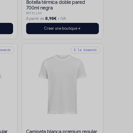
Botella térmica doble pared
700ml negra
BOTELLAS
8,98€
À partir de
+ IVA
Créer une boutique
emande
À la demande
ular
Camiseta blanca premium regular