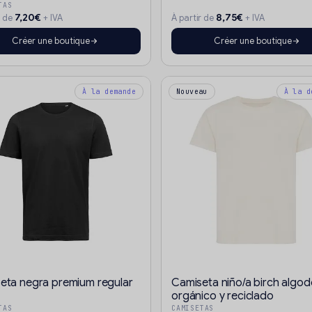
TAS
7,20€
8,75€
r de
+ IVA
À partir de
+ IVA
Créer une boutique
Créer une boutique
À la demande
Nouveau
À la d
eta negra premium regular
Camiseta niño/a birch algo
orgánico y reciclado
TAS
CAMISETAS