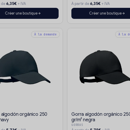
6,35€
6,35€
r de
+ IVA
À partir de
+ IVA
Créer une boutique
Créer une boutique
À la demande
À la d
 algodón orgánico 250
Gorra algodón orgánico 25
 navy
gr/m² negra
GORRAS
5,73€
5,75€