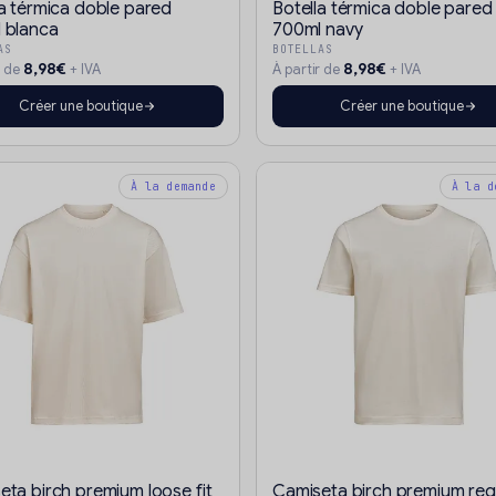
la térmica doble pared
Botella térmica doble pared
 blanca
700ml navy
AS
BOTELLAS
8,98€
8,98€
r de
+ IVA
À partir de
+ IVA
Créer une boutique
Créer une boutique
À la demande
À la d
eta birch premium loose fit
Camiseta birch premium reg