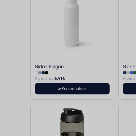
Bidón Bulgon
Bidón
6,91€
À partir de
À parti
Personnaliser