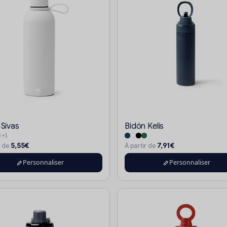
 Sivas
Bidón Kelis
+1
5,55€
7,91€
r de
À partir de
Personnaliser
Personnaliser