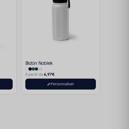
Bidón Noblek
+1
6,97€
À partir de
Personnaliser