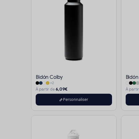
Bidón Colby
Bidón
+2
6,09€
À partir de
À parti
Personnaliser