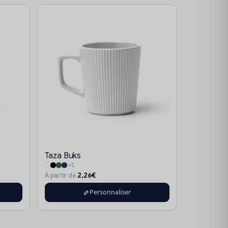
Taza Buks
+1
2,26€
À partir de
Personnaliser