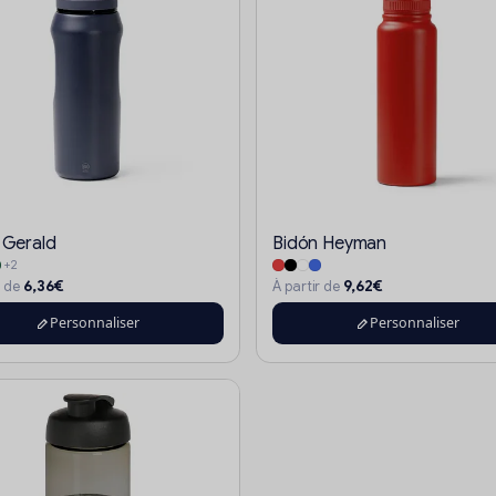
 Gerald
Bidón Heyman
+2
6,36€
9,62€
r de
À partir de
Personnaliser
Personnaliser