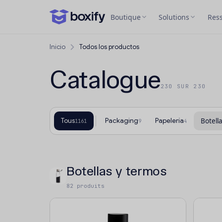
Boutique
Solutions
Res
Inicio
Todos los productos
Catalogue
230 SUR 230
Tous
Packaging
Papelería
Botell
1161
9
4
Botellas y termos
82 produits