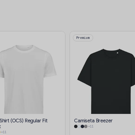
Premium
hirt (OCS) Regular Fit
Camiseta Breezer
x
+11
+11