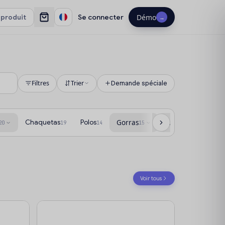
Se connecter
Démo
→
Filtres
Trier
Demande spéciale
Chaquetas
Polos
Gorras
Fundas portatil
20
19
14
15
27
Voir tous