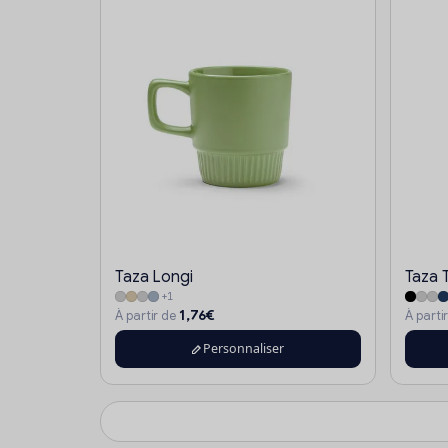
Taza Longi
Taza 
+1
1,76€
À partir de
À parti
Personnaliser