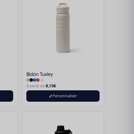
Bidón Tuxley
+1
8,15€
À partir de
Personnaliser