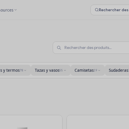
sources
as y termos
Tazas y vasos
Camisetas
Sudaderas
78
55
19