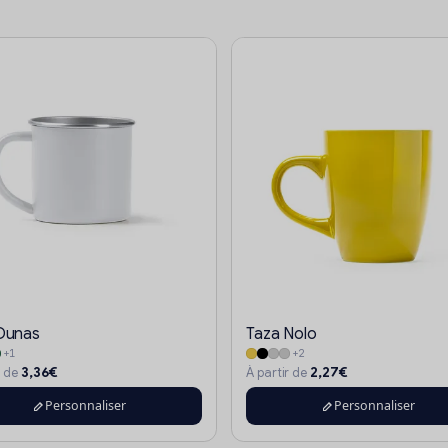
Dunas
Taza Nolo
+1
+2
3,36€
2,27€
r de
À partir de
Personnaliser
Personnaliser