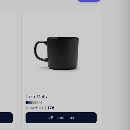
Taza Molis
+3
2,17€
À partir de
Personnaliser