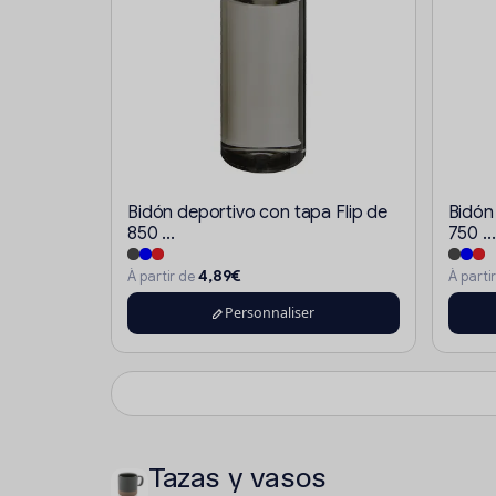
Bidón deportivo con tapa Flip de
Bidón
850 ...
750 ...
4,89€
À partir de
À parti
Personnaliser
Tazas y vasos