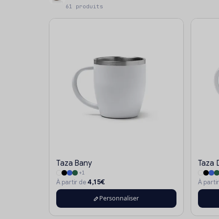
61 produits
Taza Bany
Taza 
+1
4,15€
À partir de
À parti
Personnaliser