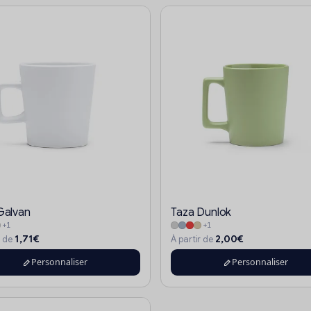
Galvan
Taza Dunlok
+1
+1
1,71€
2,00€
r de
À partir de
Personnaliser
Personnaliser