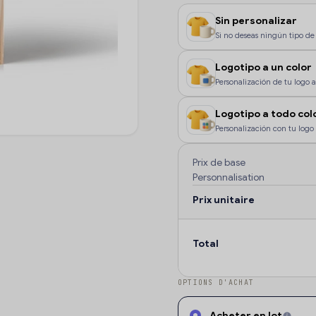
Sin personalizar
Si no deseas ningún tipo de 
Logotipo a un color
Personalización de tu logo a 
color, o si deseas que la pe
Logotipo a todo col
Personalización con tu logo 
color o degradados.
Prix de base
Personnalisation
Prix unitaire
Total
OPTIONS D'ACHAT
Acheter en lot