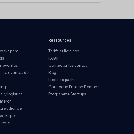
Ressources
acks para
Tarifs et livraison
gs
FAQs
a eventos
Contacter les ventes
o de eventos de
Blog
Idées de packs
ting
Catalogue Print on Demand
al y logística
Programme Startups
 merch
tu audiencia
acks por
miento