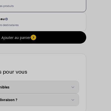
es produits
eau
s destinataires
Ajouter au panier
s pour vous
nibles
ivraison ?