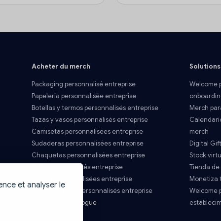
Acheter du merch
Solutions
Packaging personnalisé entreprise
Welcome p
Papelería personnalisée entreprise
onboardin
Botellas y termos personnalisés entreprise
Merch par
Tazas y vasos personnalisés entreprise
Calendari
Camisetas personnalisées entreprise
merch
Sudaderas personnalisées entreprise
Digital Gif
Chaquetas personnalisées entreprise
Stock virtu
Polos personnalisés entreprise
Tienda de
Gorras personnalisées entreprise
Monetiza 
ence et analyser le
Fundas portatil personnalisés entreprise
Welcome p
Voir tout le catalogue
estableci