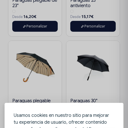
Paraguas plegable de
Paraguas 23"
23"
antiviento
16,20€
15,17€
Desde
Desde
Personalizar
Personalizar
Paraguas plegable
Paraguas 30"
VINGA Bosler
antitormenta RPET
AWARE™...
190T I...
Usamos cookies en nuestro sitio para mejorar
+2
tu experiencia de usuario, ofrecer contenido
34,57€
18,42€
Desde
Desde