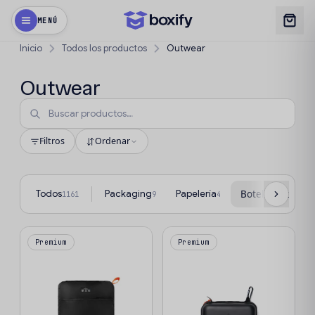
MENÚ
Inicio
Todos los productos
Outwear
Outwear
Filtros
Ordenar
Todos
Packaging
Papelería
Botellas y termo
1161
9
4
Premium
Premium