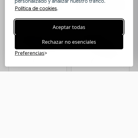
personalizado y analizar nuestro tráfico.
Personalizar
Personalizar
Política de cookies
.
Aceptar todas
Rechazar no esenciales
Preferencias
Paraguas 27"
Paraguas automático
automático RPET
27" RPET 190T Im...
190T Imp...
18,42€
17,25€
Desde
Desde
Personalizar
Personalizar