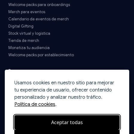
Welcome packs para onboardings
Merch para eventos
Calendario de eventos de merch
Digital Gifting
Stock virtual y logística
Tienda de merch
Monetiza tu audiencia
Welcome packs por establecimiento
Recursos
Precios y Envíos
Usamos cookies en nuestro sitio para mejorar
FAQs
tu experiencia de usuario, ofrecer contenido
Contacto
personalizado y analizar nuestro tráfico.
Blog
Política de cookies
.
Ideas de packs
Catálogo Print on Demand
Aceptar todas
Programa de Startups