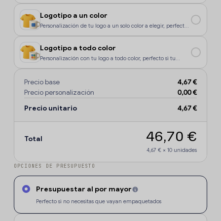
enviará sin marcaje.
Logotipo a un color
Personalización de tu logo a un solo color a elegir, perfecto
si tu diseño o logo tiene un color, o si deseas que la
personalización sea más económica.
Logotipo a todo color
Personalización con tu logo a todo color, perfecto si tu
diseño o logo tiene más de un sólo color o degradados.
Precio base
4,67 €
Precio personalización
0,00 €
Precio unitario
4,67 €
46,70 €
Total
4,67 €
×
10
unidades
OPCIONES DE PRESUPUESTO
Presupuestar al por mayor
Perfecto si no necesitas que vayan empaquetados