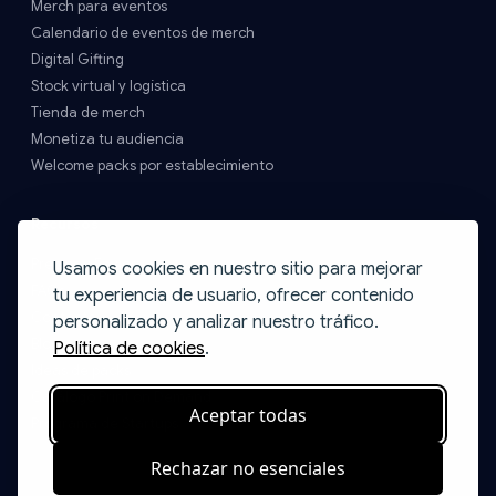
Merch para eventos
Calendario de eventos de merch
Digital Gifting
Stock virtual y logística
Tienda de merch
Monetiza tu audiencia
Welcome packs por establecimiento
Recursos
Precios y Envíos
Usamos cookies en nuestro sitio para mejorar
FAQs
tu experiencia de usuario, ofrecer contenido
Contacto
personalizado y analizar nuestro tráfico.
Blog
Política de cookies
.
Ideas de packs
Catálogo Print on Demand
Aceptar todas
Programa de Startups
Rechazar no esenciales