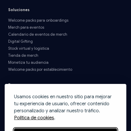
Soluciones
Welcome packs para onboardings
Merch para eventos
Calendario de eventos de merch
Digital Gifting
Stock virtual y logística
Tienda de merch
Monetiza tu audiencia
Welcome packs por establecimiento
Recursos
Precios y Envíos
Usamos cookies en nuestro sitio para mejorar
FAQs
tu experiencia de usuario, ofrecer contenido
Contacto
personalizado y analizar nuestro tráfico.
Blog
Política de cookies
.
Ideas de packs
Catálogo Print on Demand