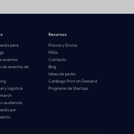
es
Recursos
acks para
Precios y Envíos
gs
FAQs
a eventos
Contacto
o de eventos de
Blog
Ideas de packs
ting
Catálogo Print on Demand
al y logística
Programa de Startups
 merch
tu audiencia
acks por
miento