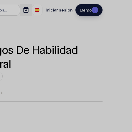
Iniciar sesión
Demo
→
os De Habilidad
ral
IO