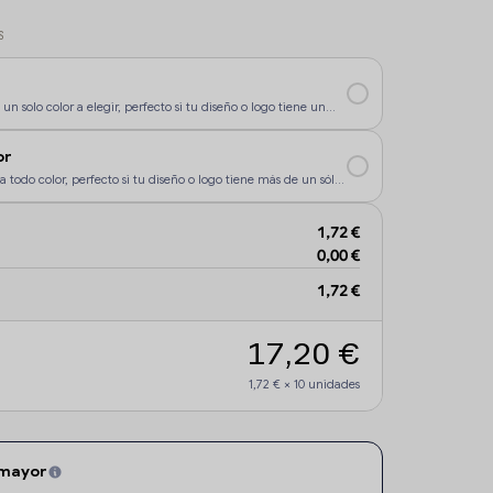
S
un solo color a elegir, perfecto si tu diseño o logo tiene un
rsonalización sea más económica.
or
a todo color, perfecto si tu diseño o logo tiene más de un sólo
1,72 €
0,00 €
1,72 €
17,20 €
1,72 €
×
10
unidades
 mayor