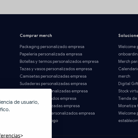
Comprar merch
Solucion
Packaging personalizado empresa
Welcome p
Papelería personalizada empresa
onboardin
Botellas y termos personalizados empresa
Merch par
Tazas y vasos personalizados empresa
Calendari
Camisetas personalizadas empresa
merch
Sudaderas personalizadas empresa
Digital Gif
Chaquetas personalizadas empresa
Stock virtu
Polos personalizados empresa
Tienda de
iencia de usuario,
Gorras personalizadas empresa
Monetiza 
fico.
Fundas portatil personalizados empresa
Welcome p
Ver todo el catálogo
estableci
ferencias