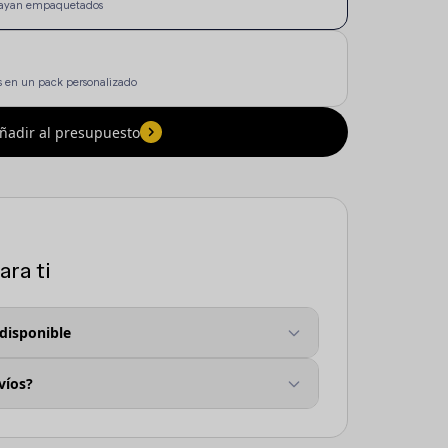
e vayan empaquetados
 en un pack personalizado
ñadir al presupuesto
ra ti
 disponible
víos?