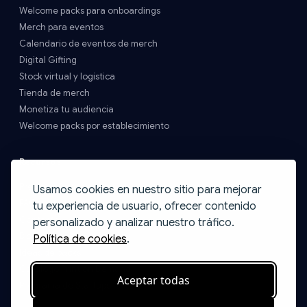
Welcome packs para onboardings
Merch para eventos
Calendario de eventos de merch
Digital Gifting
Stock virtual y logística
Tienda de merch
Monetiza tu audiencia
Welcome packs por establecimiento
Recursos
Precios y Envíos
Usamos cookies en nuestro sitio para mejorar
FAQs
tu experiencia de usuario, ofrecer contenido
Contacto
personalizado y analizar nuestro tráfico.
Blog
Política de cookies
.
Ideas de packs
Catálogo Print on Demand
Aceptar todas
Programa de Startups