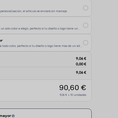
personalización, el artículo se enviará sin marcaje.
un solo color a elegir, perfecto si tu diseño o logo tiene un
rsonalización sea más económica.
or
a todo color, perfecto si tu diseño o logo tiene más de un sólo
9,06 €
0,00 €
9,06 €
90,60 €
9,06 €
×
10
unidades
 mayor