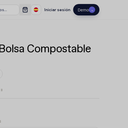
Iniciar sesión
Demo
→
Bolsa Compostable
IO
S