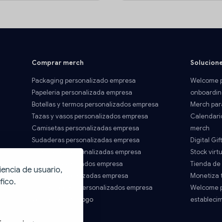
Comprar merch
Solucion
Packaging personalizado empresa
Welcome p
Papelería personalizada empresa
onboardin
Botellas y termos personalizados empresa
Merch par
Tazas y vasos personalizados empresa
Calendari
Camisetas personalizadas empresa
merch
Sudaderas personalizadas empresa
Digital Gif
Chaquetas personalizadas empresa
Stock virtu
Polos personalizados empresa
Tienda de
iencia de usuario,
Gorras personalizadas empresa
Monetiza 
fico.
Fundas portatil personalizados empresa
Welcome p
Ver todo el catálogo
estableci