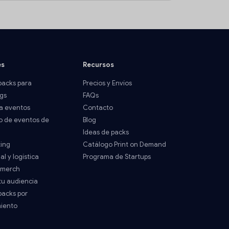
es
Recursos
acks para
Precios y Envíos
gs
FAQs
a eventos
Contacto
o de eventos de
Blog
Ideas de packs
ting
Catálogo Print on Demand
al y logística
Programa de Startups
 merch
tu audiencia
acks por
miento