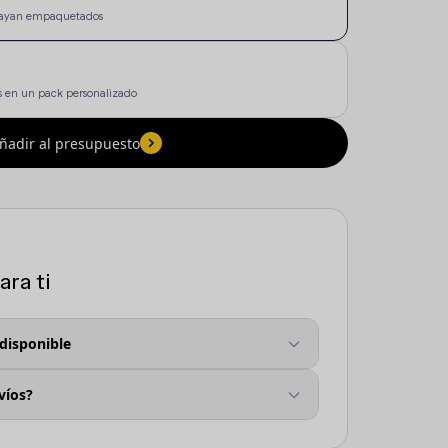
e vayan empaquetados
 en un pack personalizado
ñadir al presupuesto
ra ti
 disponible
víos?