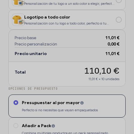
Personalización de tu logo a un solo color a elegir, perfecto
si tu diseño o logo tiene un color, o si deseas que la
personalización sea más económica.
Logotipo a todo color
Personalización con tu logo a todo color, perfecto si tu
diseño o logo tiene más de un sólo color o degradados.
Precio base
11,01 €
Precio personalización
0,00 €
Precio unitario
11,01 €
110,10 €
Total
11,01 €
×
10
unidades
OPCIONES DE PRESUPUESTO
Presupuestar al por mayor
Perfecto si no necesitas que vayan empaquetados
Añadir a Pack
Combina múltiples productos en un pack personalizado