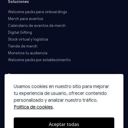
Soluciones
Welcome packs para onboardings
Merch para eventos
Calendario de eventos de merch
Digital Gifting
Stock virtual y logística
Tienda de merch
Monetiza tu audiencia
Welcome packs por establecimiento
Recursos
Precios y Envíos
Usamos cookies en nuestro sitio para mejorar
FAQs
tu experiencia de usuario, ofrecer contenido
Contacto
personalizado y analizar nuestro tráfico.
Blog
Política de cookies
.
Ideas de packs
Catálogo Print on Demand
Aceptar todas
Programa de Startups