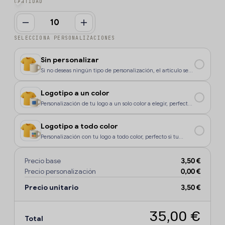
CANTIDAD
SELECCIONA PERSONALIZACIONES
Sin personalizar
Si no deseas ningún tipo de personalización, el artículo se
enviará sin marcaje.
Logotipo a un color
Personalización de tu logo a un solo color a elegir, perfecto
si tu diseño o logo tiene un color, o si deseas que la
personalización sea más económica.
Logotipo a todo color
Personalización con tu logo a todo color, perfecto si tu
diseño o logo tiene más de un sólo color o degradados.
Precio base
3,50 €
Precio personalización
0,00 €
Precio unitario
3,50 €
35,00 €
Total