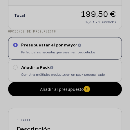
199,50 €
Total
19,95 €
×
10
unidades
OPCIONES DE PRESUPUESTO
Presupuestar al por mayor
Perfecto si no necesitas que vayan empaquetados
Añadir a Pack
Combina múltiples productos en un pack personalizado
Añadir al presupuesto
DETALLE
Descripción