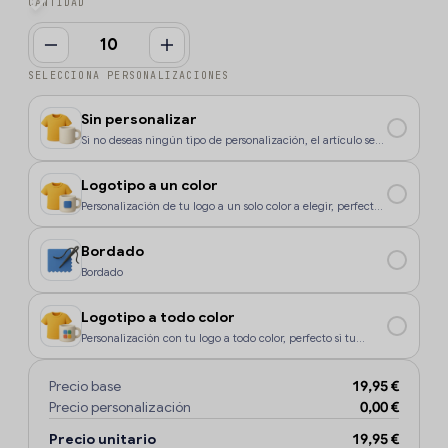
CANTIDAD
SELECCIONA PERSONALIZACIONES
Sin personalizar
Si no deseas ningún tipo de personalización, el artículo se
enviará sin marcaje.
Logotipo a un color
Personalización de tu logo a un solo color a elegir, perfecto
si tu diseño o logo tiene un color, o si deseas que la
personalización sea más económica.
Bordado
Bordado
Logotipo a todo color
Personalización con tu logo a todo color, perfecto si tu
diseño o logo tiene más de un sólo color o degradados.
Precio base
19,95 €
Precio personalización
0,00 €
Precio unitario
19,95 €