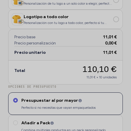
Personalización de tu logo a un solo color a elegir, perfecto
si tu diseño o logo tiene un color, o si deseas que la
personalización sea más económica.
Logotipo a todo color
Personalización con tu logo a todo color, perfecto si tu
diseño o logo tiene más de un sólo color o degradados.
Precio base
11,01 €
Precio personalización
0,00 €
Precio unitario
11,01 €
110,10 €
Total
11,01 €
×
10
unidades
OPCIONES DE PRESUPUESTO
Presupuestar al por mayor
Perfecto si no necesitas que vayan empaquetados
Añadir a Pack
Combina múltiples productos en un pack personalizado