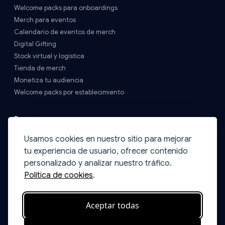
Welcome packs para onboardings
Merch para eventos
Calendario de eventos de merch
Digital Gifting
Stock virtual y logística
Tienda de merch
Monetiza tu audiencia
Welcome packs por establecimiento
Recursos
Precios y Envíos
Usamos cookies en nuestro sitio para mejorar
FAQs
tu experiencia de usuario, ofrecer contenido
Contacto
personalizado y analizar nuestro tráfico.
Blog
Política de cookies
.
Ideas de packs
Catálogo Print on Demand
Aceptar todas
Programa de Startups