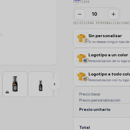
CANTIDAD
SELECCIONA PERSONALIZACIONE
Sin personalizar
Si no deseas ningún tipo de 
Logotipo a un color
Personalización de tu logo a 
color, o si deseas que la pe
Logotipo a todo col
Personalización con tu logo 
color o degradados.
Precio base
Precio personalización
Precio unitario
Total