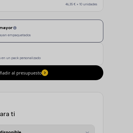
46,35 €
×
10
unidades
 mayor
e vayan empaquetados
 en un pack personalizado
ñadir al presupuesto
ra ti
 disponible