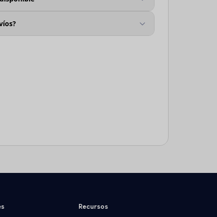
víos?
es
Recursos