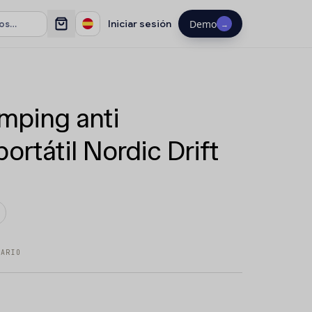
Iniciar sesión
Demo
→
mping anti
ortátil Nordic Drift
TARIO