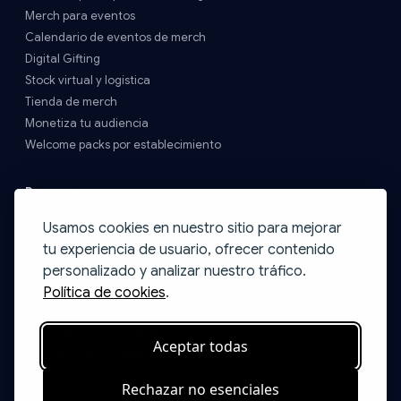
Merch para eventos
Calendario de eventos de merch
Digital Gifting
Stock virtual y logística
Tienda de merch
Monetiza tu audiencia
Welcome packs por establecimiento
Recursos
Precios y Envíos
Usamos cookies en nuestro sitio para mejorar
FAQs
tu experiencia de usuario, ofrecer contenido
Contacto
personalizado y analizar nuestro tráfico.
Blog
Política de cookies
.
Ideas de packs
Catálogo Print on Demand
Aceptar todas
Programa de Startups
Rechazar no esenciales