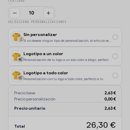
CANTIDAD
SELECCIONA PERSONALIZACIONES
Sin personalizar
Si no deseas ningún tipo de personalización, el artículo se
enviará sin marcaje.
Logotipo a un color
Personalización de tu logo a un solo color a elegir, perfecto
si tu diseño o logo tiene un color, o si deseas que la
personalización sea más económica.
Logotipo a todo color
Personalización con tu logo a todo color, perfecto si tu
diseño o logo tiene más de un sólo color o degradados.
Precio base
2,63 €
Precio personalización
0,00 €
Precio unitario
2,63 €
26,30 €
Total