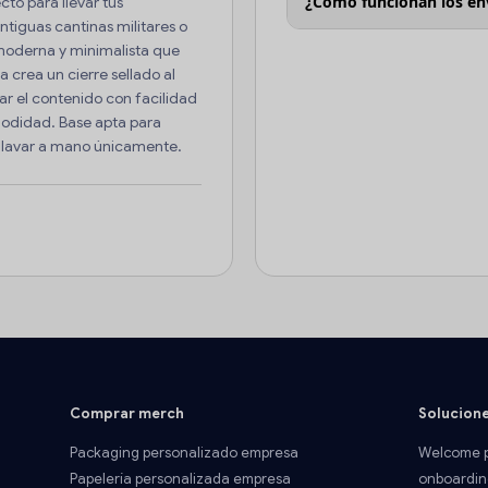
¿Cómo funcionan los en
cto para llevar tus
antiguas cantinas militares o
moderna y minimalista que
 crea un cierre sellado al
rar el contenido con facilidad
modidad. Base apta para
en lavar a mano únicamente.
Comprar merch
Solucion
Packaging personalizado empresa
Welcome p
Papelería personalizada empresa
onboardin