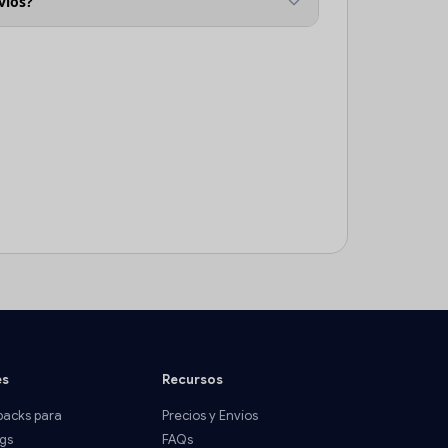
víos?
es
Recursos
acks para
Precios y Envíos
gs
FAQs