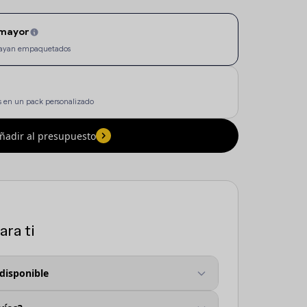
 mayor
e vayan empaquetados
 en un pack personalizado
ñadir al presupuesto
ra ti
 disponible