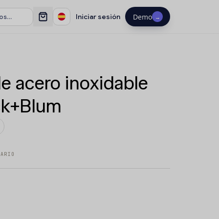
Iniciar sesión
Demo
→
e acero inoxidable
ck+Blum
TARIO