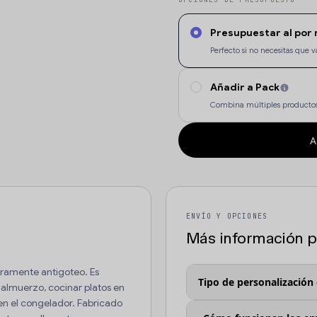
Presupuestar al por
Perfecto si no necesitas qu
Añadir a Pack
Combina múltiples productos
A
ENVÍO Y OPCIONES
Más información pa
eramente antigoteo. Es
Tipo de personalización
u almuerzo, cocinar platos en
en el congelador. Fabricado