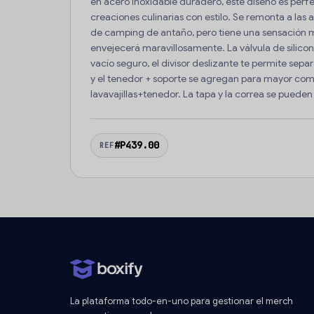
en acero inoxidable duradero, este diseño es perfe
creaciones culinarias con estilo. Se remonta a las 
de camping de antaño, pero tiene una sensación 
envejecerá maravillosamente. La válvula de silicona
vacío seguro, el divisor deslizante te permite sepa
y el tenedor + soporte se agregan para mayor co
lavavajillas+tenedor. La tapa y la correa se pued
#P439.00
REF
La plataforma todo-en-uno para gestionar el merch