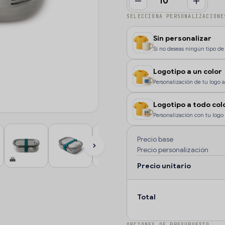
SELECCIONA PERSONALIZACIONE
Sin personalizar
Si no deseas ningún tipo de 
Logotipo a un color
Personalización de tu logo a 
color, o si deseas que la pe
Logotipo a todo col
Personalización con tu logo 
color o degradados.
Precio base
Precio personalización
Precio unitario
Total
OPCIONES DE PRESUPUESTO