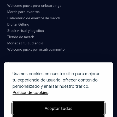
Welcome packs para onboardings
Merch para eventos
Calendario de eventos de merch
Digital Gifting
Stock virtual y logística
Tienda de merch
Monetiza tu audiencia
Welcome packs por establecimiento
Recursos
Precios y Envíos
Usamos cookies en nuestro sitio para mejorar
FAQs
tu experiencia de usuario, ofrecer contenido
Contacto
personalizado y analizar nuestro tráfico.
Blog
Política de cookies
.
Ideas de packs
Catálogo Print on Demand
Aceptar todas
Programa de Startups