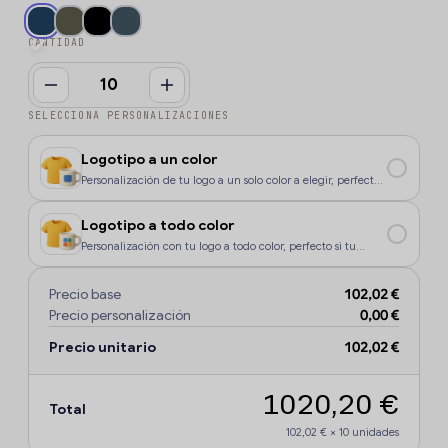
CANTIDAD
SELECCIONA PERSONALIZACIONES
Logotipo a un color
Personalización de tu logo a un solo color a elegir, perfecto
si tu diseño o logo tiene un color, o si deseas que la
personalización sea más económica.
Logotipo a todo color
Personalización con tu logo a todo color, perfecto si tu
diseño o logo tiene más de un sólo color o degradados.
Precio base
102,02 €
Precio personalización
0,00 €
Precio unitario
102,02 €
1020,20 €
Total
102,02 €
×
10
unidades