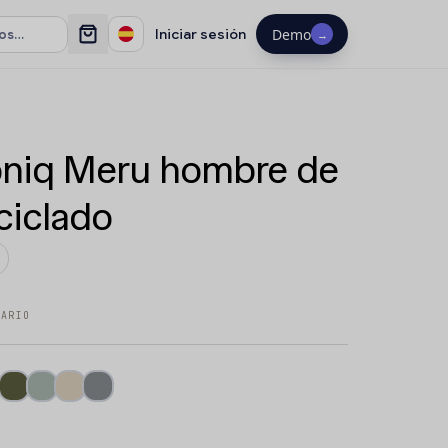
Iniciar sesión
Demo
→
oniq Meru hombre de
ciclado
TARIO