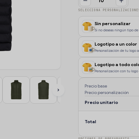
SELECCIONA PERSONALIZACIONE
Sin personalizar
Si no deseas ningún tipo de 
Logotipo a un color
Personalización de tu logo a 
color, o si deseas que la pe
Logotipo a todo col
Personalización con tu logo 
color o degradados.
Precio base
Precio personalización
Precio unitario
Total
OPCIONES DE PRESUPUESTO