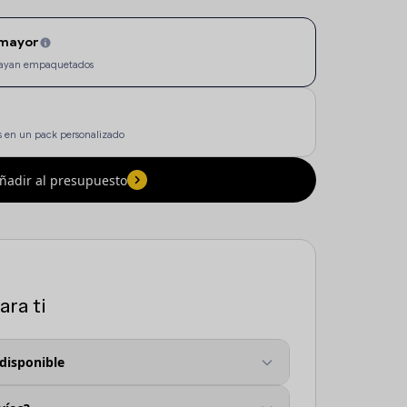
 mayor
e vayan empaquetados
 en un pack personalizado
ñadir al presupuesto
ra ti
 disponible