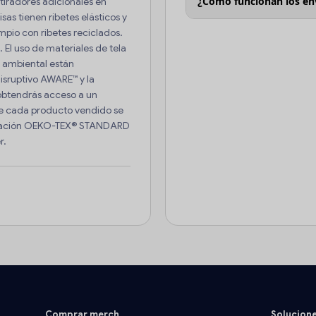
¿Cómo funcionan los en
 tiradores adicionales en
sas tienen ribetes elásticos y
impio con ribetes reciclados.
 El uso de materiales de tela
o ambiental están
disruptivo AWARE™ y la
 obtendrás acceso a un
 de cada producto vendido se
ificación OEKO-TEX® STANDARD
r.
Comprar merch
Solucion