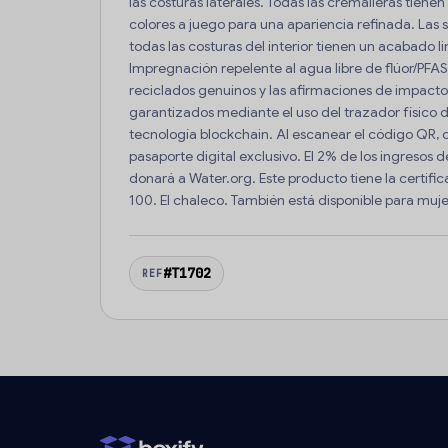
las costuras laterales. Todas las cremalleras tienen
colores a juego para una apariencia refinada. Las si
todas las costuras del interior tienen un acabado l
Impregnación repelente al agua libre de flúor/PFAS.
reciclados genuinos y las afirmaciones de impact
garantizados mediante el uso del trazador físico 
tecnología blockchain. Al escanear el código QR,
pasaporte digital exclusivo. El 2% de los ingresos
donará a Water.org. Este producto tiene la cert
100. El chaleco. También está disponible para muje
#T1702
REF