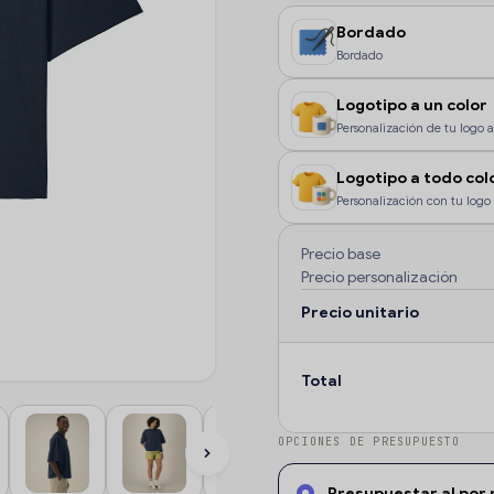
Bordado
Bordado
Logotipo a un color
Personalización de tu logo a 
color, o si deseas que la pe
Logotipo a todo col
Personalización con tu logo 
color o degradados.
Precio base
Precio personalización
Precio unitario
Total
OPCIONES DE PRESUPUESTO
Presupuestar al por