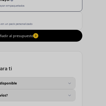
e vayan empaquetados
 en un pack personalizado
ñadir al presupuesto
ra ti
 disponible
víos?