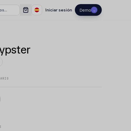
Iniciar sesión
Demo
→
ypster
TARIO
S