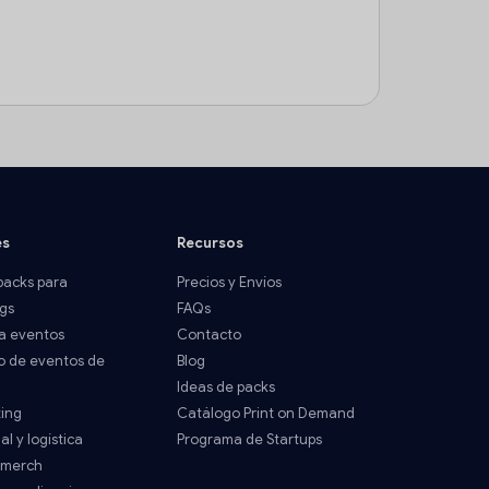
es
Recursos
acks para
Precios y Envíos
gs
FAQs
a eventos
Contacto
o de eventos de
Blog
Ideas de packs
ting
Catálogo Print on Demand
al y logística
Programa de Startups
 merch