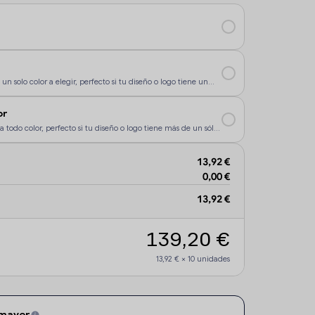
un solo color a elegir, perfecto si tu diseño o logo tiene un
rsonalización sea más económica.
or
a todo color, perfecto si tu diseño o logo tiene más de un sólo
13,92 €
0,00 €
13,92 €
139,20 €
13,92 €
×
10
unidades
 mayor