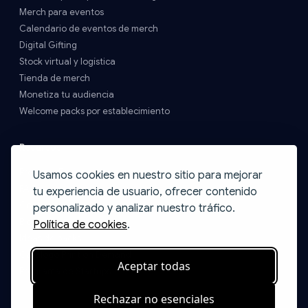
Merch para eventos
Calendario de eventos de merch
Digital Gifting
Stock virtual y logística
Tienda de merch
Monetiza tu audiencia
Welcome packs por establecimiento
Recursos
Precios y Envíos
Usamos cookies en nuestro sitio para mejorar
FAQs
tu experiencia de usuario, ofrecer contenido
Contacto
personalizado y analizar nuestro tráfico.
Blog
Política de cookies
.
Ideas de packs
Catálogo Print on Demand
Aceptar todas
Programa de Startups
Rechazar no esenciales