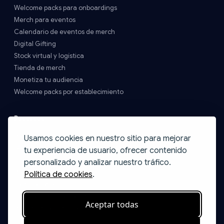
Welcome packs para onboardings
Merch para eventos
Calendario de eventos de merch
Digital Gifting
Stock virtual y logística
Tienda de merch
Monetiza tu audiencia
Welcome packs por establecimiento
Recursos
Precios y Envíos
Usamos cookies en nuestro sitio para mejorar
FAQs
tu experiencia de usuario, ofrecer contenido
Contacto
personalizado y analizar nuestro tráfico.
Blog
Política de cookies
.
Ideas de packs
Catálogo Print on Demand
Aceptar todas
Programa de Startups