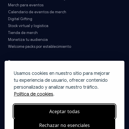
Merch para eventos
Calendario de eventos de merch
Digital Gifting
Stock virtual y logística
Tienda de merch
Monetiza tu audiencia
Welcome packs por establecimiento
Recursos
Precios y Envíos
Usamos cookies en nuestro sitio para mejorar
FAQs
tu experiencia de usuario, ofrecer contenido
Contacto
personalizado y analizar nuestro tráfico.
Blog
Política de cookies
.
Ideas de packs
Catálogo Print on Demand
Aceptar todas
Programa de Startups
Rechazar no esenciales