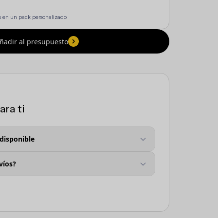
 en un pack personalizado
ñadir al presupuesto
ra ti
 disponible
víos?