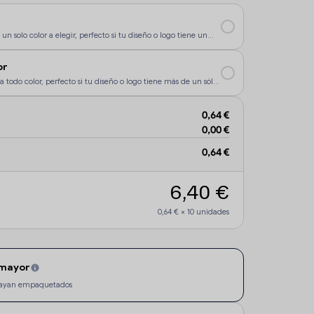
un solo color a elegir, perfecto si tu diseño o logo tiene un
rsonalización sea más económica.
or
a todo color, perfecto si tu diseño o logo tiene más de un sólo
0,64 €
0,00 €
0,64 €
6,40 €
0,64 €
×
10
unidades
 mayor
e vayan empaquetados