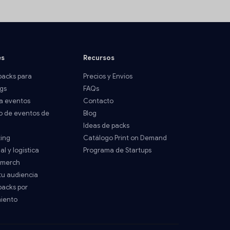
es
Recursos
acks para
Precios y Envíos
gs
FAQs
a eventos
Contacto
o de eventos de
Blog
Ideas de packs
ting
Catálogo Print on Demand
al y logística
Programa de Startups
 merch
tu audiencia
acks por
miento