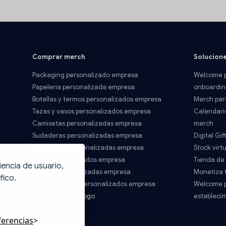
Comprar merch
Solucion
Packaging personalizado empresa
Welcome p
Papelería personalizada empresa
onboardin
Botellas y termos personalizados empresa
Merch par
Tazas y vasos personalizados empresa
Calendari
Camisetas personalizadas empresa
merch
Sudaderas personalizadas empresa
Digital Gif
Chaquetas personalizadas empresa
Stock virtu
Polos personalizados empresa
Tienda de
iencia de usuario,
Gorras personalizadas empresa
Monetiza 
fico.
Fundas portatil personalizados empresa
Welcome p
Ver todo el catálogo
estableci
ferencias