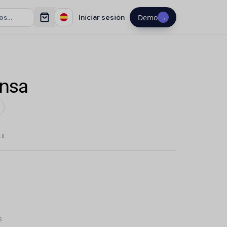
Iniciar sesión
Demo
→
ansa
IO
S