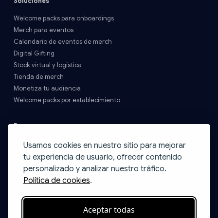
Soluciones
Welcome packs para onboardings
Merch para eventos
Calendario de eventos de merch
Digital Gifting
Stock virtual y logística
Tienda de merch
Monetiza tu audiencia
Welcome packs por establecimiento
Recursos
Precios y Envíos
Usamos cookies en nuestro sitio para mejorar
FAQs
tu experiencia de usuario, ofrecer contenido
Contacto
personalizado y analizar nuestro tráfico.
Blog
Política de cookies
.
Ideas de packs
Catálogo Print on Demand
Aceptar todas
Programa de Startups