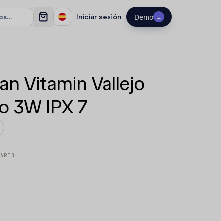
Iniciar sesión
Demo
→
an Vitamin Vallejo
o 3W IPX 7
TARIO