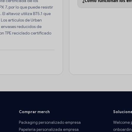
¿Cómo funcionan los en
e certificada de los
PX 7, por lo que puede resistir
. El altavoz utiliza BT5.1 que
Los artículos de Urban
n envases reducidos de
on TPE reciclado certificado
Comprar merch
Solucion
Packaging personalizado empresa
Welcome p
Papelería personalizada empresa
onboardin