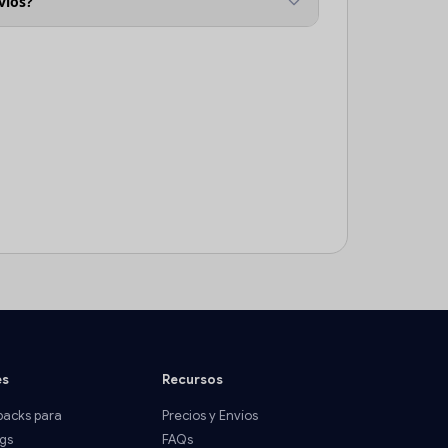
víos?
es
Recursos
acks para
Precios y Envíos
gs
FAQs