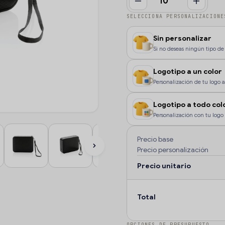
SELECCIONA PERSONALIZACIONE
Sin personalizar
Si no deseas ningún tipo de 
Logotipo a un color
Personalización de tu logo a 
color, o si deseas que la pe
Logotipo a todo col
Personalización con tu logo 
color o degradados.
Precio base
Precio personalización
Precio unitario
Total
OPCIONES DE PRESUPUESTO