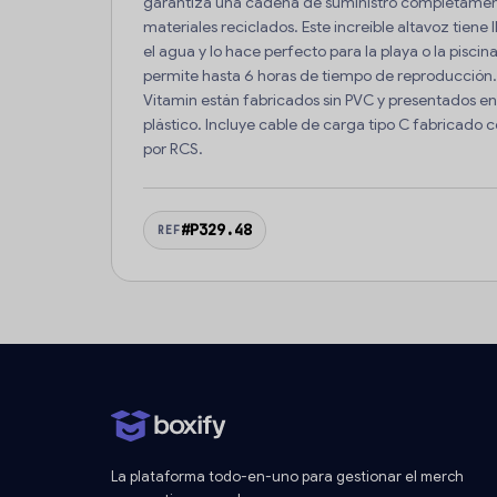
garantiza una cadena de suministro completament
materiales reciclados. Este increíble altavoz tiene I
el agua y lo hace perfecto para la playa o la piscina
permite hasta 6 horas de tiempo de reproducción. 
Vitamin están fabricados sin PVC y presentados e
plástico. Incluye cable de carga tipo C fabricado c
por RCS.
#P329.48
REF
La plataforma todo-en-uno para gestionar el merch