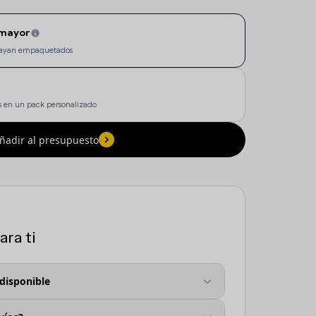
 mayor
e vayan empaquetados
 en un pack personalizado
ñadir al presupuesto
ra ti
 disponible