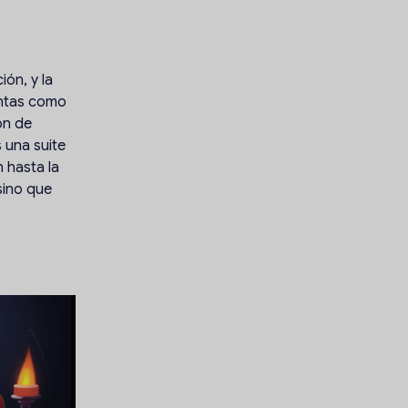
ón, y la
entas como
ón de
 una suite
 hasta la
sino que