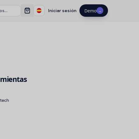
Iniciar sesión
Demo
→
amientas
 tech