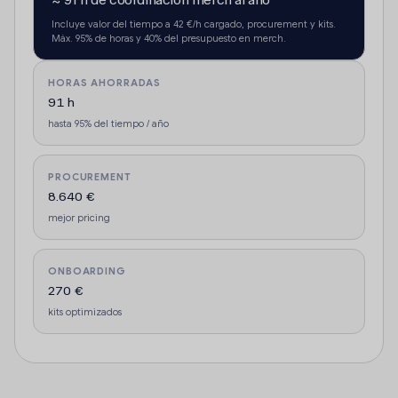
Incluye valor del tiempo a 42 €/h cargado, procurement y kits.
Máx. 95% de horas y 40% del presupuesto en merch.
HORAS AHORRADAS
91 h
hasta 95% del tiempo / año
PROCUREMENT
8.640 €
mejor pricing
ONBOARDING
270 €
kits optimizados