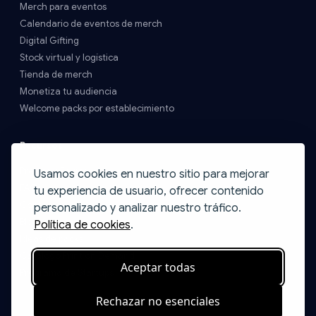
Merch para eventos
Calendario de eventos de merch
Digital Gifting
Stock virtual y logística
Tienda de merch
Monetiza tu audiencia
Welcome packs por establecimiento
Recursos
Precios y Envíos
Usamos cookies en nuestro sitio para mejorar
FAQs
tu experiencia de usuario, ofrecer contenido
Contacto
personalizado y analizar nuestro tráfico.
Blog
Política de cookies
.
Ideas de packs
Catálogo Print on Demand
Aceptar todas
Programa de Startups
Rechazar no esenciales