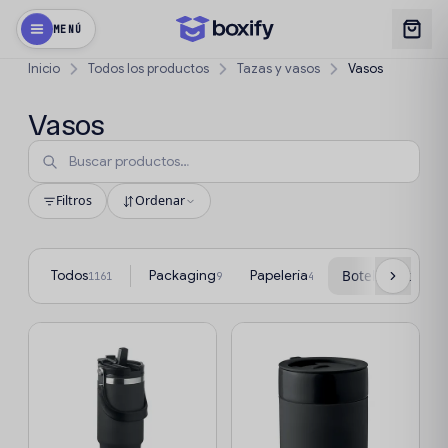
MENÚ
Inicio
Todos los productos
Tazas y vasos
Vasos
Vasos
Filtros
Ordenar
Todos
Packaging
Papelería
Botellas y termo
1161
9
4