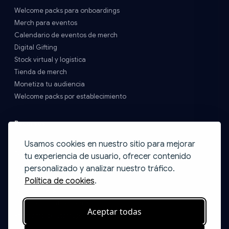
Welcome packs para onboardings
Merch para eventos
Calendario de eventos de merch
Digital Gifting
Stock virtual y logística
Tienda de merch
Monetiza tu audiencia
Welcome packs por establecimiento
Recursos
Precios y Envíos
Usamos cookies en nuestro sitio para mejorar
FAQs
tu experiencia de usuario, ofrecer contenido
Contacto
personalizado y analizar nuestro tráfico.
Blog
Política de cookies
.
Ideas de packs
Catálogo Print on Demand
Aceptar todas
Programa de Startups