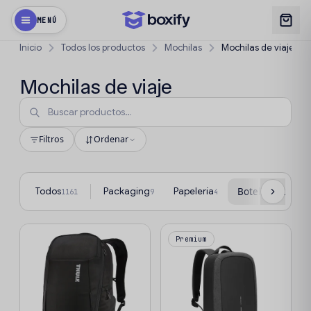
MENÚ
Inicio
Todos los productos
Mochilas
Mochilas de viaje
Mochilas de viaje
Filtros
Ordenar
Todos
Packaging
Papelería
Botellas y termo
1161
9
4
Premium