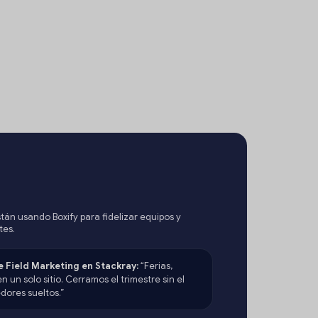
stán usando Boxify para fidelizar equipos y
tes.
 Field Marketing en Stackray:
“Ferias,
en un solo sitio. Cerramos el trimestre sin el
dores sueltos.”