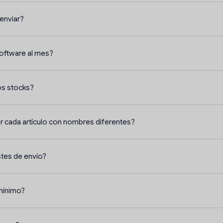
enviar?
software al mes?
os stocks?
r cada artículo con nombres diferentes?
stes de envío?
 mínimo?