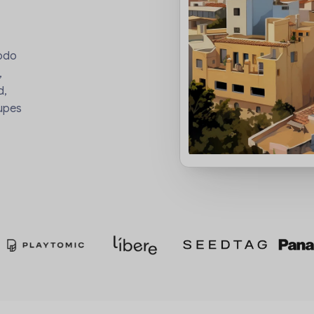
todo
,
d,
upes