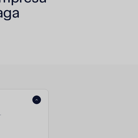
aga
.