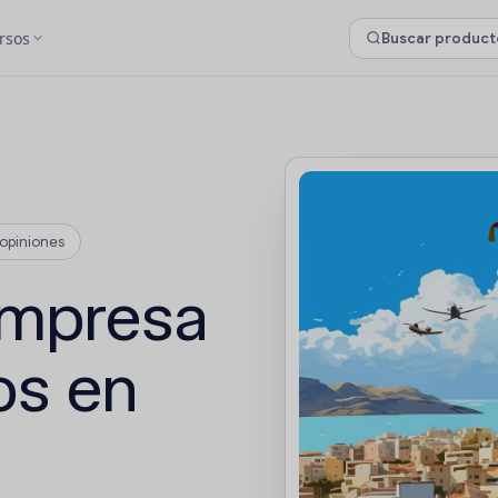
rsos
opiniones
empresa
os en