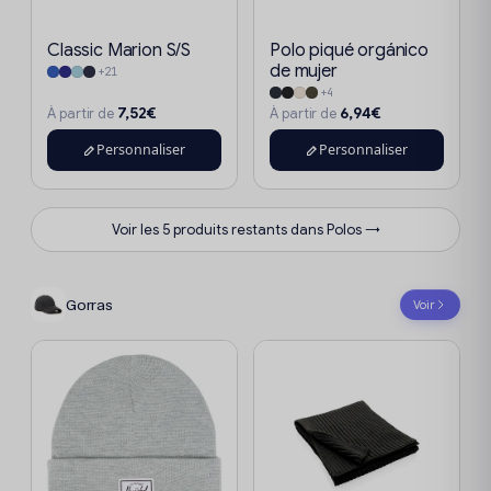
Classic Marion S/S
Polo piqué orgánico
de mujer
+21
+4
7,52€
6,94€
À partir de
À partir de
Personnaliser
Personnaliser
Voir les 5 produits restants dans Polos →
Gorras
Voir