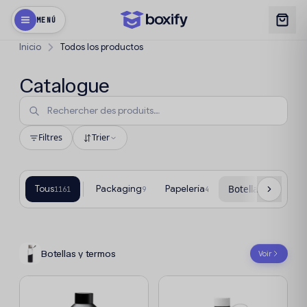
MENÚ
Inicio
Todos los productos
Catalogue
Filtres
Trier
Tous
Packaging
Papelería
Botellas y termos
1161
9
4
Botellas y termos
Voir