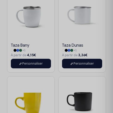
Taza Bany
Taza Dunas
+1
+1
4,15€
3,36€
À partir de
À partir de
Personnaliser
Personnaliser