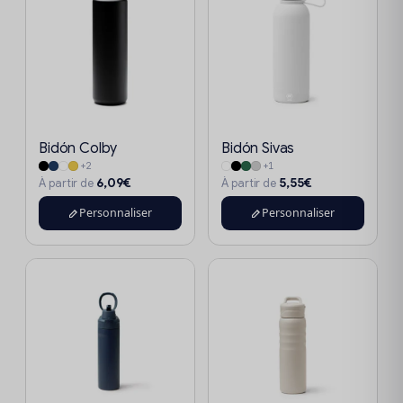
Bidón Colby
Bidón Sivas
+2
+1
6,09€
5,55€
À partir de
À partir de
Personnaliser
Personnaliser