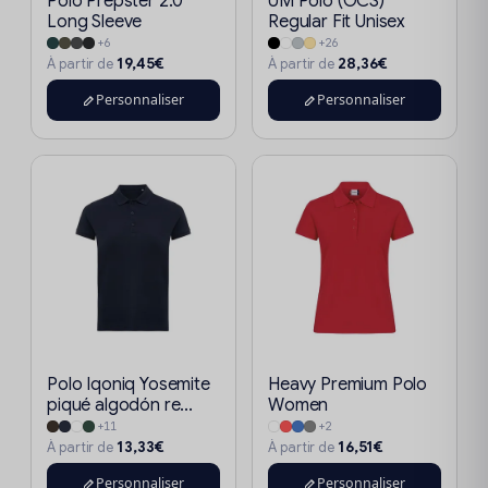
Polo Prepster 2.0
UM Polo (OCS)
Long Sleeve
Regular Fit Unisex
+6
+26
19,45€
28,36€
À partir de
À partir de
Personnaliser
Personnaliser
Polo Iqoniq Yosemite
Heavy Premium Polo
piqué algodón re...
Women
+11
+2
13,33€
16,51€
À partir de
À partir de
Personnaliser
Personnaliser