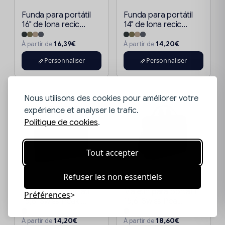
Funda para portátil
Funda para portátil
16" de lona recic...
14" de lona recic...
16,39€
14,20€
À partir de
À partir de
Personnaliser
Personnaliser
Nous utilisons des cookies pour améliorer votre
expérience et analyser le trafic.
Politique de cookies
.
Tout accepter
Refuser les non essentiels
Funda para portátil
Maletín para portátil
Préférences
15,6" Swiss Peak ...
15,6" Swiss Pea...
14,20€
18,60€
À partir de
À partir de