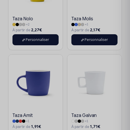
Taza Nolo
Taza Molis
+2
+3
2,27€
2,17€
À partir de
À partir de
Personnaliser
Personnaliser
Taza Amit
Taza Galvan
+1
+1
1,91€
1,71€
À partir de
À partir de