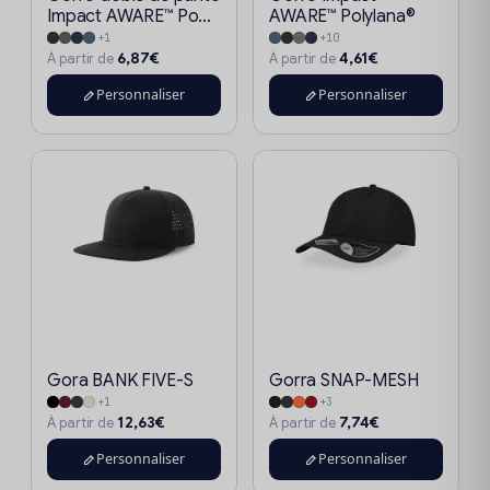
Impact AWARE™ Po...
AWARE™ Polylana®
+1
+10
6,87€
4,61€
À partir de
À partir de
Personnaliser
Personnaliser
Gora BANK FIVE-S
Gorra SNAP-MESH
+1
+3
12,63€
7,74€
À partir de
À partir de
Personnaliser
Personnaliser