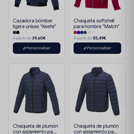
Cazadora bómber
Chaqueta softshell
ligera unisex "Keefe"
para hombre "Match"
+1
39,60€
55,49€
À partir de
À partir de
Personnaliser
Personnaliser
Chaqueta de plumón
Chaqueta de plumón
con aislamiento pa...
con aislamiento pa...