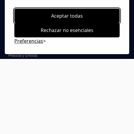
Digital Gifting
Stock virtual y logística
Tienda de merch
Aceptar todas
Monetiza tu audiencia
Welcome packs por establecimiento
Rechazar no esenciales
Preferencias
Recursos
Precios y Envíos
FAQs
Contacto
Blog
Ideas de packs
Catálogo Print on Demand
Programa de Startups
© 2026 Boxify. Todos los derechos reservados.
Política de privacidad
Términos y condiciones