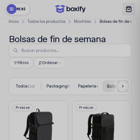
MENÚ
Inicio
Todos los productos
Mochilas
Bolsas de fin de sem
Bolsas de fin de semana
Filtros
Ordenar
Todos
Packaging
Papelería
Botellas y termo
1161
9
4
Premium
Premium