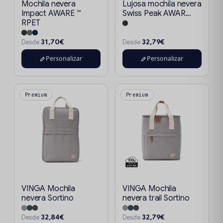
Mochila nevera
Lujosa mochila nevera
Impact AWARE ™
Swiss Peak AWAR...
RPET
31,70€
32,79€
Desde
Desde
Personalizar
Personalizar
Premium
Premium
VINGA Mochila
VINGA Mochila
nevera Sortino
nevera trail Sortino
32,84€
32,79€
Desde
Desde