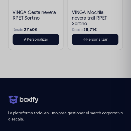
VINGA Cesta nevera
VINGA Mochila
RPET Sortino
nevera trail RPET
Sortino
27,60€
28,71€
Desde
Desde
Personalizar
Personalizar
La plataforma todo-en-uno para gestionar el merch corporativo
a escala.