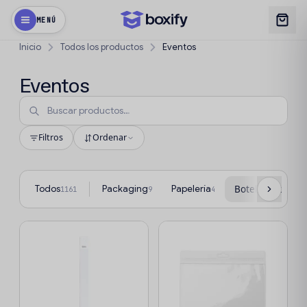
MENÚ
Inicio
Todos los productos
Eventos
Eventos
Filtros
Ordenar
Todos
Packaging
Papelería
Botellas y termo
1161
9
4