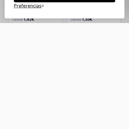
Preferencias
Abanico Milos
Sombrero Mundak
1,42€
1,55€
Desde
Desde
Personalizar
Personalizar
Abanico Zante
Lanyard
Natural
personalizado dos
mosquetones
1,60€
1,61€
Desde
Desde