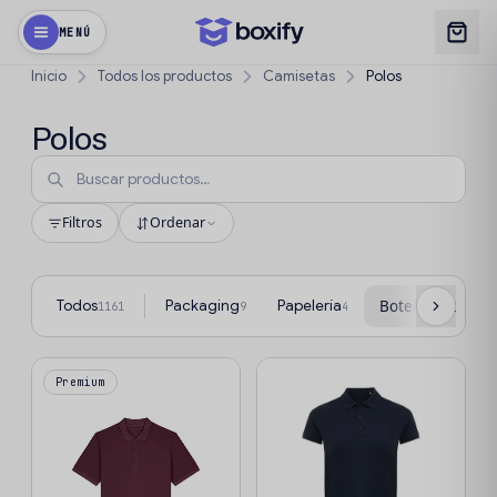
MENÚ
Inicio
Todos los productos
Camisetas
Polos
Polos
Filtros
Ordenar
Todos
Packaging
Papelería
Botellas y termo
1161
9
4
Premium