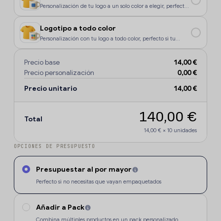
Personalización de tu logo a un solo color a elegir, perfecto
si tu diseño o logo tiene un color, o si deseas que la
personalización sea más económica.
Logotipo a todo color
Personalización con tu logo a todo color, perfecto si tu
diseño o logo tiene más de un sólo color o degradados.
Precio base
14,00 €
Precio personalización
0,00 €
Precio unitario
14,00 €
140,00 €
Total
14,00 €
×
10
unidades
OPCIONES DE PRESUPUESTO
Presupuestar al por mayor
Perfecto si no necesitas que vayan empaquetados
Añadir a Pack
Combina múltiples productos en un pack personalizado