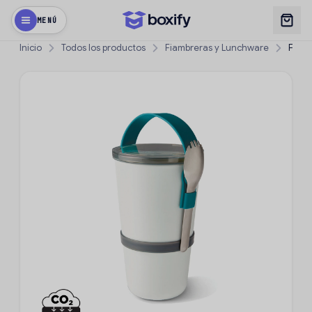
MENÚ
Inicio
Todos los productos
Fiambreras y Lunchware
Fiamb