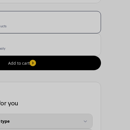
ducts
sily
Add to cart
for you
 type