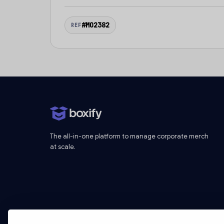
#MO2382
REF
The all-in-one platform to manage corporate merch
at scale.