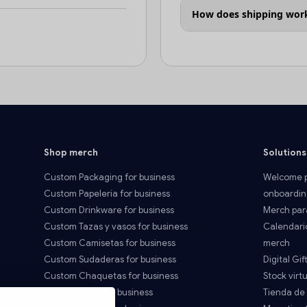
How does shipping wor
Shop merch
Solutions
Custom Packaging for business
Welcome p
Custom Papelería for business
onboardin
Custom Drinkware for business
Merch par
Custom Tazas y vasos for business
Calendari
Custom Camisetas for business
merch
Custom Sudaderas for business
Digital Gif
Custom Chaquetas for business
Stock virtu
Custom Polos for business
Tienda de