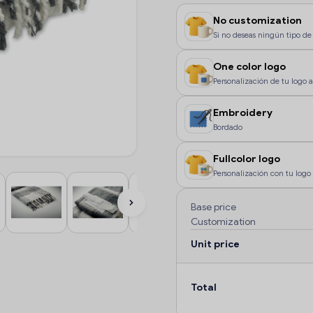
No customization
Si no deseas ningún tipo de 
One color logo
Personalización de tu logo a 
color, o si deseas que la pe
Embroidery
Bordado
Fullcolor logo
Personalización con tu logo 
color o degradados.
Base price
Customization
Unit price
Total