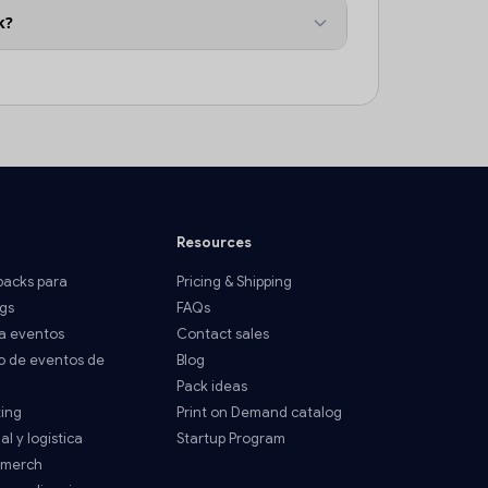
k?
Resources
acks para
Pricing & Shipping
gs
FAQs
a eventos
Contact sales
o de eventos de
Blog
Pack ideas
ting
Print on Demand catalog
al y logística
Startup Program
 merch