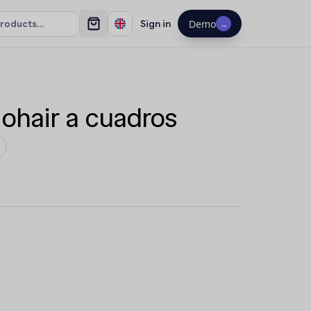
Sign in
Demo
→
ohair a cuadros