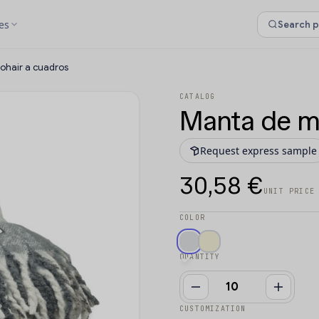
es
ohair a cuadros
CATALOG
Manta de m
Request express sample
30,58 €
UNIT PRICE
COLOR
QUANTITY
CUSTOMIZATION